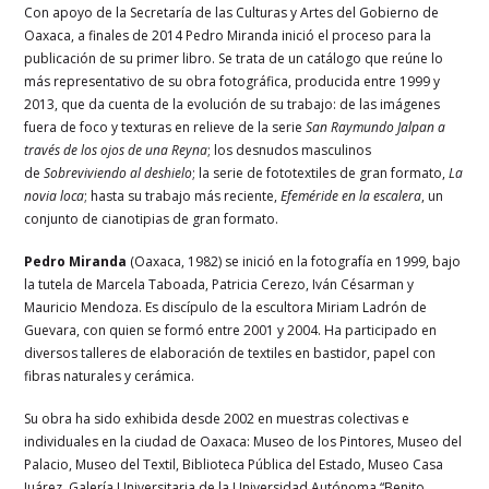
Con apoyo de la Secretaría de las Culturas y Artes del Gobierno de
Oaxaca, a finales de 2014 Pedro Miranda inició el proceso para la
publicación de su primer libro. Se trata de un catálogo que reúne lo
más representativo de su obra fotográfica, producida entre 1999 y
2013, que da cuenta de la evolución de su trabajo: de las imágenes
fuera de foco y texturas en relieve de la serie
San Raymundo Jalpan a
través de los ojos de una Reyna
; los desnudos masculinos
de
Sobreviviendo al deshielo
; la serie de fototextiles de gran formato,
La
novia loca
; hasta su trabajo más reciente,
Efeméride en la escalera
, un
conjunto de cianotipias de gran formato.
Pedro Miranda
(Oaxaca, 1982) se inició en la fotografía en 1999, bajo
la tutela de Marcela Taboada, Patricia Cerezo, Iván Césarman y
Mauricio Mendoza. Es discípulo de la escultora Miriam Ladrón de
Guevara, con quien se formó entre 2001 y 2004. Ha participado en
diversos talleres de elaboración de textiles en bastidor, papel con
fibras naturales y cerámica.
Su obra ha sido exhibida desde 2002 en muestras colectivas e
individuales en la ciudad de Oaxaca: Museo de los Pintores, Museo del
Palacio, Museo del Textil, Biblioteca Pública del Estado, Museo Casa
Juárez, Galería Universitaria de la Universidad Autónoma “Benito