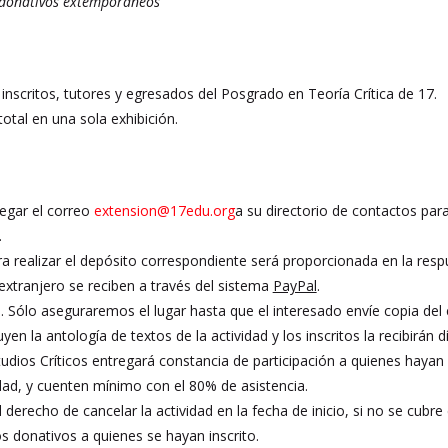
 donativos extemporáneos
nscritos, tutores y egresados del Posgrado en Teoría Crítica de 17.
total en una sola exhibición.
egar el correo
extension@17edu.org
a su directorio de contactos par
.
a realizar el depósito correspondiente será proporcionada en la resp
extranjero se reciben a través del sistema
PayPal
.
. Sólo aseguraremos el lugar hasta que el interesado envíe copia del
en la antología de textos de la actividad y los inscritos la recibirán dí
studios Críticos entregará constancia de participación a quienes hay
vidad, y cuenten mínimo con el 80% de asistencia.
erecho de cancelar la actividad en la fecha de inicio, si no se cubr
 donativos a quienes se hayan inscrito.