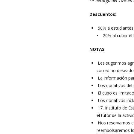
** Recargo del 10% en
Descuentos
:
50% a estudiantes i
• 20% al cubrir el 
NOTAS
:
Les sugerimos agr
correo no deseado
La información par
Los donativos del 
El cupo es limitado
Los donativos incluy
17, Instituto de E
el tutor de la acti
Nos reservamos el d
reembolsaremos los