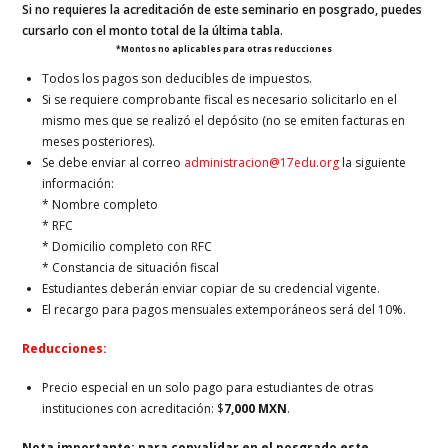
Si no requieres la acreditación de este seminario en posgrado, puedes
cursarlo con el monto total de la última tabla.
*Montos no aplicables para otras reducciones
Todos los pagos son deducibles de impuestos.
Si se requiere comprobante fiscal es necesario solicitarlo en el
mismo mes que se realizó el depósito (no se emiten facturas en
meses posteriores).
Se debe enviar al correo
administracion@17edu.org
la siguiente
información:
* Nombre completo
* RFC
* Domicilio completo con RFC
* Constancia de situación fiscal
Estudiantes deberán enviar copiar de su credencial vigente.
El recargo para pagos mensuales extemporáneos será del 10%.
Reducciones:
Precio especial en un solo pago para estudiantes de otras
instituciones con acreditación: $
7,000 MXN
.
Nota importante: para convalidar en el posgrado este