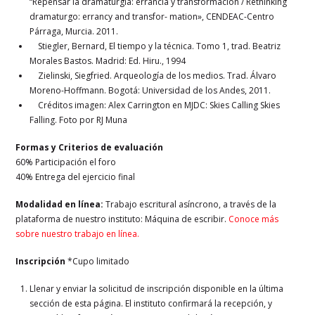
“Repensar la dramaturgia: errancia y transformación / Rethinking
dramaturgo: errancy and transfor- mation», CENDEAC-Centro
Párraga, Murcia. 2011.
Stiegler, Bernard, El tiempo y la técnica. Tomo 1, trad. Beatriz
Morales Bastos. Madrid: Ed. Hiru., 1994
Zielinski, Siegfried. Arqueología de los medios. Trad. Álvaro
Moreno-Hoffmann. Bogotá: Universidad de los Andes, 2011.
Créditos imagen: Alex Carrington en MJDC: Skies Calling Skies
Falling. Foto por RJ Muna
Formas y Criterios de evaluación
60% Participación el foro
40% Entrega del ejercicio final
Modalidad en línea:
Trabajo escritural asíncrono, a través de la
plataforma de nuestro instituto: Máquina de escribir.
Conoce más
sobre nuestro trabajo en línea.
Inscripción
*Cupo limitado
Llenar y enviar la solicitud de inscripción disponible en la última
sección de esta página. El instituto confirmará la recepción, y