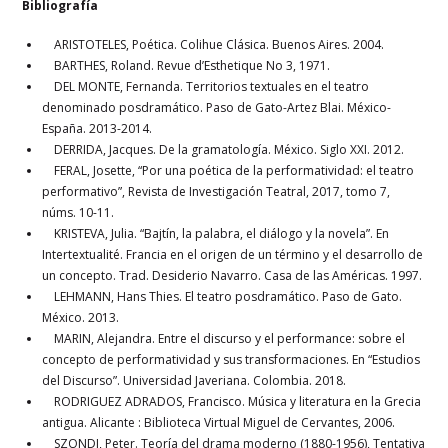
Bibliografía
ARISTOTELES, Poética. Colihue Clásica. Buenos Aires. 2004.
BARTHES, Roland. Revue d’Esthetique No 3, 1971.
DEL MONTE, Fernanda. Territorios textuales en el teatro
denominado posdramático. Paso de Gato-Artez Blai. México-
España. 2013-2014.
DERRIDA, Jacques. De la gramatología. México. Siglo XXI. 2012.
FERAL, Josette, “Por una poética de la performatividad: el teatro
performativo”, Revista de Investigación Teatral, 2017, tomo 7,
núms. 10-11.
KRISTEVA, Julia. “Bajtín, la palabra, el diálogo y la novela”. En
Intertextualité. Francia en el origen de un término y el desarrollo de
un concepto. Trad. Desiderio Navarro. Casa de las Américas. 1997.
LEHMANN, Hans Thies. El teatro posdramático. Paso de Gato.
México. 2013.
MARIN, Alejandra. Entre el discurso y el performance: sobre el
concepto de performatividad y sus transformaciones. En “Estudios
del Discurso”. Universidad Javeriana. Colombia. 2018.
RODRIGUEZ ADRADOS, Francisco. Música y literatura en la Grecia
antigua. Alicante : Biblioteca Virtual Miguel de Cervantes, 2006.
SZONDI, Peter. Teoría del drama moderno (1880-1956), Tentativa