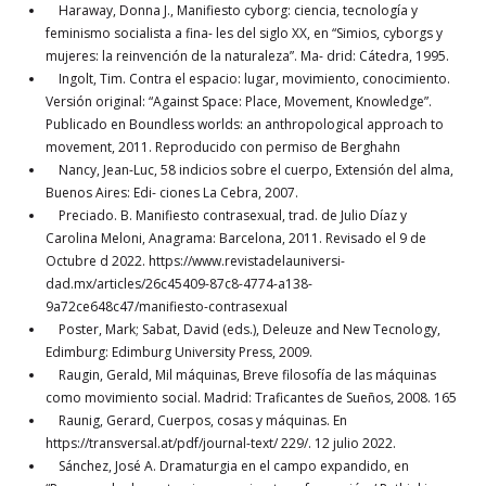
Haraway, Donna J., Manifiesto cyborg: ciencia, tecnología y
feminismo socialista a fina- les del siglo XX, en “Simios, cyborgs y
mujeres: la reinvención de la naturaleza”. Ma- drid: Cátedra, 1995.
Ingolt, Tim. Contra el espacio: lugar, movimiento, conocimiento.
Versión original: “Against Space: Place, Movement, Knowledge”.
Publicado en Boundless worlds: an anthropological approach to
movement, 2011. Reproducido con permiso de Berghahn
Nancy, Jean-Luc, 58 indicios sobre el cuerpo, Extensión del alma,
Buenos Aires: Edi- ciones La Cebra, 2007.
Preciado. B. Manifiesto contrasexual, trad. de Julio Díaz y
Carolina Meloni, Anagrama: Barcelona, 2011. Revisado el 9 de
Octubre d 2022. https://www.revistadelauniversi-
dad.mx/articles/26c45409-87c8-4774-a138-
9a72ce648c47/manifiesto-contrasexual
Poster, Mark; Sabat, David (eds.), Deleuze and New Tecnology,
Edimburg: Edimburg University Press, 2009.
Raugin, Gerald, Mil máquinas, Breve filosofía de las máquinas
como movimiento social. Madrid: Traficantes de Sueños, 2008. 165
Raunig, Gerard, Cuerpos, cosas y máquinas. En
https://transversal.at/pdf/journal-text/ 229/. 12 julio 2022.
Sánchez, José A. Dramaturgia en el campo expandido, en