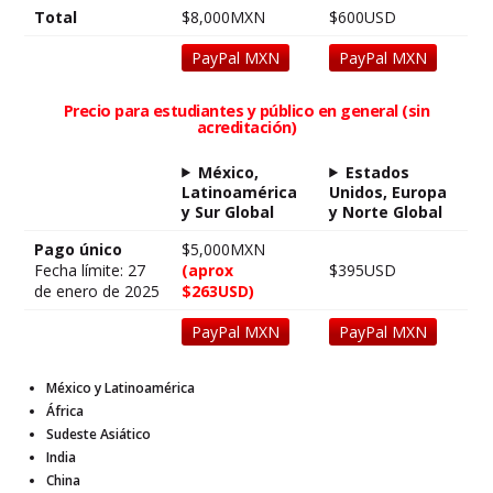
Total
$8,000MXN
$600USD
PayPal MXN
PayPal MXN
Precio para estudiantes y público en general (sin
acreditación)
México,
Estados
Latinoamérica
Unidos, Europa
y Sur Global
y Norte Global
Pago único
$5,000MXN
Fecha límite: 27
(aprox
$395USD
de enero de 2025
$263USD)
PayPal MXN
PayPal MXN
México y Latinoamérica
África
Sudeste Asiático
India
China