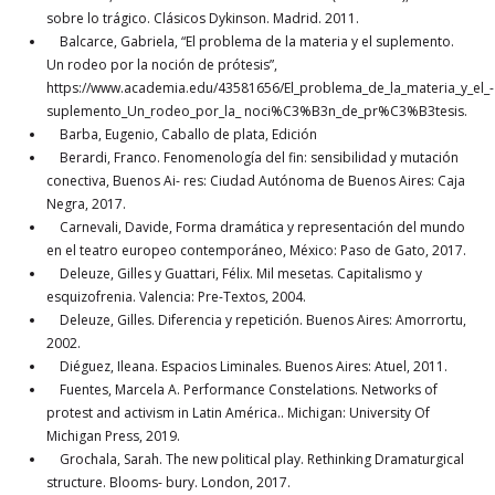
sobre lo trágico. Clásicos Dykinson. Madrid. 2011.
Balcarce, Gabriela, “El problema de la materia y el suplemento.
Un rodeo por la noción de prótesis”,
https://www.academia.edu/43581656/El_problema_de_la_materia_y_el_-
suplemento_Un_rodeo_por_la_ noci%C3%B3n_de_pr%C3%B3tesis.
Barba, Eugenio, Caballo de plata, Edición
Berardi, Franco. Fenomenología del fin: sensibilidad y mutación
conectiva, Buenos Ai- res: Ciudad Autónoma de Buenos Aires: Caja
Negra, 2017.
Carnevali, Davide, Forma dramática y representación del mundo
en el teatro europeo contemporáneo, México: Paso de Gato, 2017.
Deleuze, Gilles y Guattari, Félix. Mil mesetas. Capitalismo y
esquizofrenia. Valencia: Pre-Textos, 2004.
Deleuze, Gilles. Diferencia y repetición. Buenos Aires: Amorrortu,
2002.
Diéguez, Ileana. Espacios Liminales. Buenos Aires: Atuel, 2011.
Fuentes, Marcela A. Performance Constelations. Networks of
protest and activism in Latin América.. Michigan: University Of
Michigan Press, 2019.
Grochala, Sarah. The new political play. Rethinking Dramaturgical
structure. Blooms- bury. London, 2017.