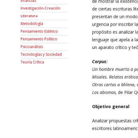
Infancias
de mostrar la existenc
Investigación-Creación
de ciertas escrituras li
Łiteratura
presentan de un modo q
Metodología
urgencia por inscribir 
Pensamiento Estético
propósito es analizar l
Pensamiento Político
lenguaje que apela a l
Psicoanálisis
un aparato crítico y te
Tecnologías y Sociedad
Corpus:
Teoría Crítica
Un hombre muerto a p
Misales. Relatos erótic
Otras cartas a Milena
,
Los abismos,
de Pilar 
Objetivo general
Analizar propuestas crí
escritores latinoameri