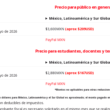
Precio para público en gener
México, Latinoamérica y Sur Globa
$3,600MXN
(aprox $209USD)
ayo de 2026
PayPal MXN
Precio para estudiantes, docentes y t
México, Latinoamérica y Sur Globa
$2,880MXN
(aprox $167USD)
ayo de 2026
PayPal MXN
*Montos no aplicables para otras reduccion
en dólares para México, Latinoamérica y el Sur Global es aproximado; el monto pagado e
n deducibles de impuestos.
robante fiscal es necesario solicitarlo en el mismo mes que se reali