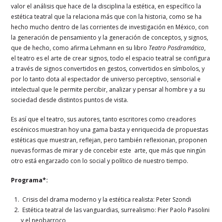
valor el análisis que hace de la disciplina la estética, en específico la
estética teatral que la relaciona más que con la historia, como se ha
hecho mucho dentro de las corrientes de investigación en México, con
la generación de pensamiento y la generación de conceptos, y signos,
que de hecho, como afirma Lehmann en su libro
Teatro Posdramático
,
el teatro es el arte de crear signos, todo el espacio teatral se configura
a través de signos convertidos en gestos, convertidos en símbolos, y
por lo tanto dota al espectador de universo perceptivo, sensorial e
intelectual que le permite percibir, analizar y pensar al hombre y a su
sociedad desde distintos puntos de vista.
Es así que el teatro, sus autores, tanto escritores como creadores
escénicos muestran hoy una gama basta y enriquecida de propuestas
estéticas que muestran, reflejan, pero también reflexionan, proponen
nuevas formas de mirar y de concebir este arte, que más que ningún
otro está engarzado con lo social y político de nuestro tiempo.
Programa*:
Crisis del drama moderno y la estética realista: Peter Szondi
Estética teatral de las vanguardias, surrealismo: Pier Paolo Pasolini
y el neobarroco