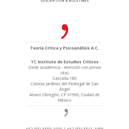
SUSCRIPCIÓN A BOLETINES
Teoría Crítica y Psicoanálisis A.C.
17, Instituto de Estudios Críticos
(Sede académica - Atención con previa
cita)
Cascada 180
Colonia Jardínes del Pedregal de San
Ángel
Alvaro Obregón, CP 01900, Ciudad de
México
+52 (55) 5659-1000 | +52 (55) 5511-4488