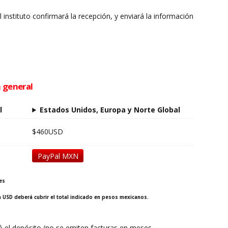
El instituto confirmará la recepción, y enviará la información
n general
l
Estados Unidos, Europa y Norte Global
$460USD
PayPal MXN
es
n USD deberá cubrir el total indicado en pesos mexicanos.
zó el depósito (no se emiten facturas en meses