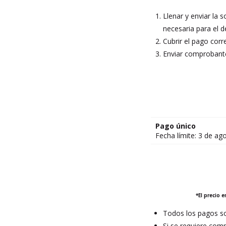
Llenar y enviar la s
necesaria para el d
Cubrir el pago corr
Enviar comprobante
Pago único
Fecha límite: 3 de ag
*El precio 
Todos los pagos so
Si se requiere comp