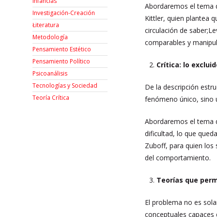
Infancias
Abordaremos el tema de
Investigación-Creación
Kittler, quien plantea
Łiteratura
circulación de saber;L
Metodología
comparables y manipul
Pensamiento Estético
Pensamiento Político
Crítica: lo exclu
Psicoanálisis
Tecnologías y Sociedad
De la descripción estru
Teoría Crítica
fenómeno único, sino u
Abordaremos el tema de
dificultad, lo que que
Zuboff, para quien los
del comportamiento.
Teorías que per
El problema no es sol
conceptuales capaces 