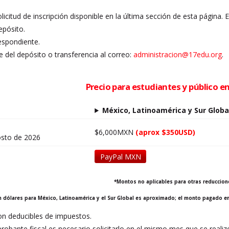
olicitud de inscripción disponible en la última sección de esta página. 
epósito.
espondiente.
 del depósito o transferencia al correo:
administracion@17edu.org
.
Precio para estudiantes y público e
México, Latinoamérica y Sur Globa
$6,000MXN
(aprox $350USD)
osto de 2026
PayPal MXN
*Montos no aplicables para otras reduccion
en dólares para México, Latinoamérica y el Sur Global es aproximado; el monto pagado e
n deducibles de impuestos.
robante fiscal es necesario solicitarlo en el mismo mes que se reali