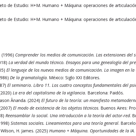
to de Estudio: H+M. Humano + Máquina: operaciones de articulación
to de Estudio: H+M. Humano + Máquina: operaciones de articulación
. (1996)
Comprender los medios de comunicación. Las extensiones del
2018)
La verdad del mundo técnico. Ensayos para una genealogía del pre
05)
El lenguaje de los nuevos medios de comunicación. La imagen en la e
1986)
De la gramatología
. México: Siglo XXI Editores.
987)
El seminario. Libro 11. Los cuatro conceptos fundamentales del psic
(2020)
La era del capitalismo de la vigilancia.
Barcelona: Paidós.
Jason Ānanda. (2024)
El futuro de la teoría: un manifiesto metamodern
 (2007)
El modo de existencia de los objetos técnicos
. Buenos Aires: Pr
08)
Reensamblar lo social. Una introducción a la teoría del actor-red
. B
1998)
Sistemas sociales. Lineamientos para una teoría general
. Barcel
 Wilson, H. James. (2025)
Humano + Máquina. Oportunidades de la IA
.