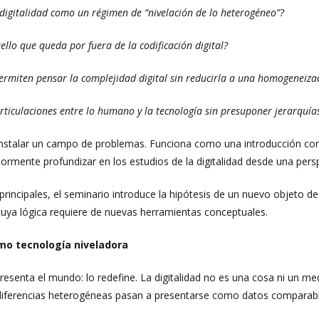
digitalidad como un régimen de “nivelación de lo heterogéneo”?
ello que queda por fuera de la codificación digital?
ermiten pensar la complejidad digital sin reducirla a una homogeneiza
ticulaciones entre lo humano y la tecnología sin presuponer jerarquías
nstalar un campo de problemas. Funciona como una introducción conce
ormente profundizar en los estudios de la digitalidad desde una pers
 principales, el seminario introduce la hipótesis de un nuevo objeto d
 cuya lógica requiere de nuevas herramientas conceptuales.
omo tecnología niveladora
epresenta el mundo: lo redefine. La digitalidad no es una cosa ni un 
 diferencias heterogéneas pasan a presentarse como datos comparabl