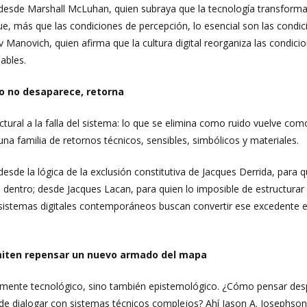
sde Marshall McLuhan, quien subraya que la tecnología transforma, p
 que, más que las condiciones de percepción, lo esencial son las con
ev Manovich, quien afirma que la cultura digital reorganiza las condi
ables.
ido no desaparece, retorna
ctural a la falla del sistema: lo que se elimina como ruido vuelve com
na familia de retornos técnicos, sensibles, simbólicos y materiales.
sde la lógica de la exclusión constitutiva de Jacques Derrida, para q
da dentro; desde Jacques Lacan, para quien lo imposible de estructura
 sistemas digitales contemporáneos buscan convertir ese excedente en
miten repensar un nuevo armado del mapa
amente tecnológico, sino también epistemológico. ¿Cómo pensar desp
de dialogar con sistemas técnicos complejos? Ahí Jason A. Josephso