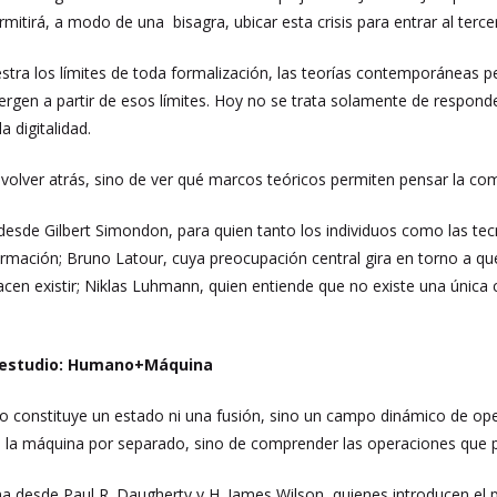
rmitirá, a modo de una bisagra, ubicar esta crisis para entrar al terce
uestra los límites de toda formalización, las teorías contemporáneas 
gen a partir de esos límites. Hoy no se trata solamente de responder
 digitalidad.
 volver atrás, sino de ver qué marcos teóricos permiten pensar la com
sde Gilbert Simondon, para quien tanto los individuos como las tecn
rmación; Bruno Latour, cuya preocupación central gira en torno a que
acen existir; Niklas Luhmann, quien entiende que no existe una únic
 estudio: Humano+Máquina
constituye un estado ni una fusión, sino un campo dinámico de ope
a la máquina por separado, sino de comprender las operaciones que p
 desde Paul R. Daugherty y H. James Wilson, quienes introducen e