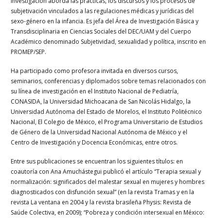
investigación aborda las prácticas, los discursos y los procesos de
subjetivación vinculados a las regulaciones médicas y jurídicas del
sexo-género en la infancia. Es jefa del Área de Investigación Básica y
Transdisciplinaria en Ciencias Sociales del DEC/UAM y del Cuerpo
Académico denominado Subjetividad, sexualidad y política, inscrito en
PROMEP/SEP.
Ha participado como profesora invitada en diversos cursos,
seminarios, conferencias y diplomados sobre temas relacionados con
su línea de investigación en el Instituto Nacional de Pediatría,
CONASIDA, la Universidad Michoacana de San Nicolás Hidalgo, la
Universidad Autónoma del Estado de Morelos, el Instituto Politécnico
Nacional, El Colegio de México, el Programa Universitario de Estudios
de Género de la Universidad Nacional Autónoma de México y el
Centro de Investigación y Docencia Económicas, entre otros.
Entre sus publicaciones se encuentran los siguientes títulos: en
coautoría con Ana Amuchástegui publicó el artículo “Terapia sexual y
normalización: significados del malestar sexual en mujeres y hombres
diagnosticados con disfunción sexual” (en la revista Tramas y en la
revista La ventana en 2004 y la revista brasileña Physis: Revista de
Saúde Colectiva, en 2009); “Pobreza y condición intersexual en México: