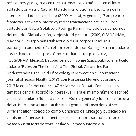
reflexiones y preguntas en torno al dispositivo médico” en el libro
editado por Mauro Cabral, titulado Interdicciones. Escrituras de la
intersexualidad en castellano (2009, Mulabi, Argentina); “Rompiendo
fronteras: activismo intersex y redes transnacionales”, en el libro
editado por Nattie Golubov y Rodrigo Parrini, titulado Los contornos
del mundo. Globalización, subjetividad y cultura (2009, CISAN/UNAM,
México); “El cuerpo material: estudio de la corporalidad en el
paradigma biomédico” en el libro editado por Rodrigo Parrini, titulado
Los archivos del cuerpo: ¿cómo estudiar el cuerpo? (2012,
PUEG/UNAM, México); En coautoría con Ivonne Szasz publicó el artículo
titulado “Between The Local And The Global: Chronicles For
Understanding The Field Of Sexology In Mexico” en el International
Journal of Sexual Health (2013); con Hortensia Moreno coordinó en
2013 la edición del número 47 de la revista Debate Feminista, cuya
temática central abordó lo intersexual. Para el mismo número escribió
el artículo titulado “Identidad sexual/Rol de género” y fue co traductora
del artículo “Consortium on the Management of Disorders of Sex
Differentiation” conocido como Consenso de Chicago y publicado en
el mismo número.Actualmente se encuentra preparando un libro
basado en su tesis doctoral titulado Llamado intersexual.