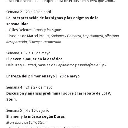
– Maurice Blanchot. “La experiencia de Proust” en
El libro que vendrá
.
Semana 2 | 23 a 29 de abril
La interpretación de los signos y los enigmas de la
sensualidad
– Gilles Deleuze,
Proust y los signos
– Pasajes de Marcel Proust,
Sodoma y Gomorra
,
La prisionera
,
Albertina
desaparecida
,
El tiempo recuperado
Semana 3 | 7 a 13 de mayo
El devenir-mujer en la estética
Deleuze y Guattari, pasajes de
Capitalismo y esquizofrenia
1 y 2.
Entrega del primer ensayo | 20 de mayo
Semana 4 | 21 a 27 de mayo
Discusión y análisis preliminar sobre El arrebato de Lol V.
Stein.
Semana 5 | 4 a 10 de junio
El amor y la música según Duras
El arrebato de Lol V. Stein
: