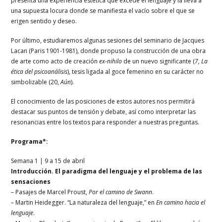
presenta una experiencia estética que excede el lenguaje y la lleva a
una supuesta locura donde se manifiesta el vacío sobre el que se
erigen sentido y deseo.
Por último, estudiaremos algunas sesiones del seminario de Jacques
Lacan (Paris 1901-1981), donde propuso la construcción de una obra
de arte como acto de creación
ex-nihilo
de un nuevo significante (
7, La
ética del psicoanálisis
), tesis ligada al goce femenino en su carácter no
simbolizable (20,
Aún
).
El conocimiento de las posiciones de estos autores nos permitirá
destacar sus puntos de tensión y debate, así como interpretar las
resonancias entre los textos para responder a nuestras preguntas.
Programa*:
Semana 1 | 9 a 15 de abril
Introducción. El paradigma del lenguaje y el problema de las
sensaciones
– Pasajes de Marcel Proust,
Por el camino de Swann
.
– Martin Heidegger. “La naturaleza del lenguaje,” en
En camino hacia el
lenguaje
.