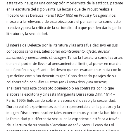
este texto inaugura una concepción modernista de la estética, patente
en la escritura del siglo veinte. La lectura que de Proust realiza el
filósofo Gilles Deleuze (Paris 1925-1995) en
Proust y los signos
, nos
mostrará la relevancia de esta pieza para el pensamiento como acto
creativo y para la crítica de la racionalidad a que pueden dar lugar la
literatura y la sexualidad.
El interés de Deleuze por la literatura y las artes fue decisivo en sus
conceptos centrales, tales como
acontecimiento, afecto, devenir,
inmanencia y pensamiento sin imagen
. Tanto la literatura como las artes
tienen el poder de llevar al pensamiento al límite, al poner en marcha
una función a-significante del deseo que necesariamente inicia con lo
que define como “un devenir-mujer.” Considerando pasajes de su
colaboración con Félix Guattari (en
El Anti-Edipo y Mil mesetas
)
analizaremos este concepto poniéndolo en contraste con lo que
elabora la escritora y cineasta Marguerite Duras (Gia Dihn, 1914 –
Paris, 1996). Enfocando sobre la escena del deseo y la sexualidad,
Duras realizó experimentos con lo irrepresentable en la palabra y la
imagen. Discutiremos sobre tales experimentos y sobre la función de
la feminidad y la diferencia sexual en la experiencia estética a través
de la lectura de su novela
El arrebato de Lol V. Stein
. El caso de Lol