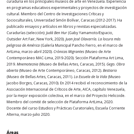
curaduría en los principales museos de arte en Venezuela. Experiencia
en programas educativos experimentales y proyectos de investigación
cultural. Miembro del Centro de Investigaciones Críticas y
Socioculturales, Universidad Simón Bolívar, Caracas (2012-2017). Ha
publicado ensayos y artículos en libros y revistas especializadas.
Curadurías (selección):
Judá Ben Hur
(Gaby Yamamoto/Espacio,
Outsider Art Fair, New York, 2020).
Juan José Olavarría. La locura más
peligrosa de América
(Galería Municipal Pancho Fierro, en el marco de
ArtLima, marzo-abril 2020).
Crónicas Migrantes
(Museo de Arte
Contemporáneo MAC-Lima, 2019-2020). Sección Plataforma Art Lima,
2019.
Mnemotecnia
(Museo de Bellas Artes, Caracas, 2015).
Gego. Obra
abierta
(Museo de Arte Contemporáneo, Caracas, 2012).
Bestiario
(Museo de Bellas Artes, Caracas, 2011).
La Escuela de la Vida
(Museo
Jacobo Borges, Caracas, 2010). En 2014 recibió el reconocimiento de la
Asociación Internacional de Críticos de Arte, AICA, capítulo Venezuela,
por la mejor exposición colectiva, en el marco del Proyecto Helicoide.
Miembro del comité de selección de Plataforma ArtLima, 2020.
Docente del curso Estudios y Prácticas Curatoriales, Escuela Corriente
Alterna, marzo-julio 2020.
Áreas