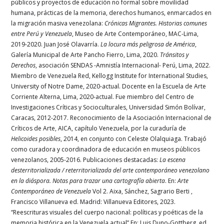
públicos y proyectos de educación no formal sobre movilidad
humana, prácticas de la memoria, derechos humanos, enmarcados en
la migración masiva venezolana:
Crónicas Migrantes. Historias comunes
entre Perú y Venezuela
, Museo de Arte Contemporáneo, MAC-Lima,
2019-2020. Juan José Olavarría.
La locura más peligrosa de América
,
Galería Municipal de Arte Pancho Fierro, Lima, 2020.
Tránsitos y
Derechos
, asociación SENDAS -Amnistía Internacional- Perú, Lima, 2022.
Miembro de Venezuela Red, Kellogg Institute for International Studies,
University of Notre Dame, 2020-actual. Docente en la Escuela de Arte
Corriente Alterna, Lima, 2020-actual. Fue miembro del Centro de
Investigaciones Críticas y Socioculturales, Universidad Simón Bolívar,
Caracas, 2012-2017. Reconocimiento de la Asociación Internacional de
Críticos de Arte, AICA, capítulo Venezuela, por la curaduría de
Helicoides posibles
, 2014, en conjunto con Celeste Olalquiaga. Trabajó
como curadora y coordinadora de educación en museos públicos
venezolanos, 2005-2016. Publicaciones destacadas:
La escena
desterritorializada / reterritorializada del arte contemporáneo venezolano
en la diáspora. Notas para trazar una cartografía abierta
. En:
Arte
Contemporáneo de Venezuela
Vol 2. Aixa, Sánchez, Sagrario Berti ,
Francisco Villanueva ed. Madrid: Villanueva Editores, 2023.
“Reescrituras visuales del cuerpo nacional: políticas y poéticas de la
memoria histórica en la Venezuela actual” En: Luis Duno-Gottberg, ed.