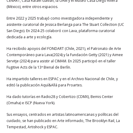
CENART, Casa Rafael Galván, la UAM y el Museo Casa Diego Rivera
(México), entre otros espacios.
Entre 2022 y 2025 trabajó como investigadora independiente y
asistente curatorial de Jessica Berlanga para The Stuart Collection (UC
San Diego). En 2024-25 colaboró con Lava, plataforma curatorial
dedicada a arte y ecología.
Ha recibido apoyos del FONDART (Chile, 2021), el Patronato de Arte
Contemporáneo para Lava(2024) y la Fundación Getty (2021) y Aimee
Servitje (2024) para asistir al CIMAM. En 2025 participó en el taller
Fugitive Acts de la 13ª Bienal de Berlín.
Ha impartido talleres en ESPAC y en el Archivo Nacional de Chile, y
editó la publicación Aquí&Allá para Proartes.
Ha dado tutorías en Radio28 y Cobertizo (CDMX), Bemis Center
(Omaha) e ISCP (Nueva York).
Sus ensayos, centrados en artistas latinoamericanas y políticas del
cuidado, se han publicado en Arte informado, The Brooklyn Rail, La
Tempestad, Artishock y ESPAC.