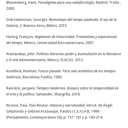
Blumenberg, Hans.
Paradigmas para una metaforología
, Madrid, Trotta ,
2003.
Didi-Huberman, Georges.
Remontajes del tiempo padecido. El ojo de la
historia, 2
, Buenos Aires, Biblos, 2015.
Hartog, François.
Regímenes de historicidad. Presentismo y experiencias
del tiempo
, México, Universidad Iberoamericana, 2007.
Kraniauskas, John.
Políticas literarias: poder y acumulación en la literatura
y el cine latinoamericanos
, México, FLACSO, 2012.
Koselleck, Reinhart.
Futuro pasado. Para una semántica de los tiempos
históricos
, Barcelona: Paidós, 1993.
Rancière, Jacques.
Tiempos modernos. Ensayos sobre la temporalidad en
el arte y la política
, Santander, Shangrilla, 2018.
Ricoeur, Paul.
Paul Ricoeur. Historia y narratividad
, introd. de Ángel
GAbilondo y GAbriel Arazueque, Paidós I.C.E./U.A.B, 1999
(Pensamiento contemporáneo 56), p. 157- 181 y p. 183-214.