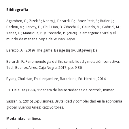
Bibliografía
Agamben, G.; Zizek,S.; Nancy,J.; Berardi, F.; López Petit, S.; Butler, J.;
Badiou, A.; Harvey, D.; Chul Han, B.;Zibechi, R., Galindo, M.; Gabriel, M.;
Yañez, G.; Manrique, P. y Preciado, P. (2020) La emergencia viral y el
mundo de mañana. Sopa de Wuhan. Aspo.
Baricco, A. (2019). The game. Bezige Bij bv, Uitgeverij De.
BerardiI, F., Fenomenología del fin: sensibilidad y mutación conectiva,
1ed., Buenos Aires, Caja Negra, 2017, pp. 9-36.
Byung-Chul Han, En el enjambre, Barcelona, Ed. Herder, 2014.
Deleuze (1994) “Posdata de las sociedades de control”, mimeo.
Sassen, S. (2015) Expulsiones. Brutalidad y complejidad en la economía
global. Buenos Aires: Katz Editores.
Modalidad
: en línea.