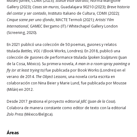
Museo Jumex, CDMX (2023);
Stanze viste dall’alto
, Norma Mangione
Gallery (2023);
Casas sin muros
, Guadalajara 90210 (2023);
Breve historia
del contar y ser contado
, Instituto Italiano de Cultura, CDMX (2022);
Cinque scene per uno sfondo
, MACTE Termoli (2021);
Artists’ Film
International
, GAMEC Bergamo (IT) / Whitechapel Gallery London
(Screening, 2020).
En 2021 publicó una colección de 50 poemas, guiones y relatos
titulada
Battles, VOL I
(Book Works, Londres). En 2018, publicó una
colección de guiones de performance titulada
Spoken Sculptures
(Juan
de la Cosa, México). Su primera novela,
A man in a room spray painting a
fly (or at least trying to)
fue publicada por Book Works (Londres) en el
verano de 2014.
The Object Lessons
, una novela corta escrita en
colaboración con Nina Beier y Marie Lund, fue publicada por Mousse
(Milán) en 2012.
Desde 2017 gestiona el proyecto editorial
JdlC
(
Juan de la Cosa
).
Colabora de manera constante como editor de texto con la editorial
Zolo Press
(México/Belgica).
Áreas