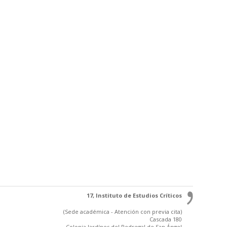
17, Instituto de Estudios Críticos
(Sede académica - Atención con previa cita)
Cascada 180
Colonia Jardínes del Pedregal de San Ángel