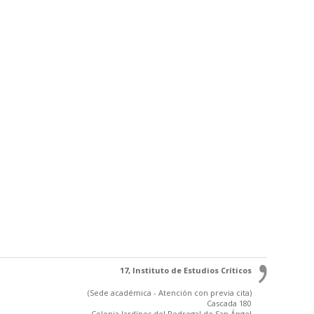
17, Instituto de Estudios Críticos
(Sede académica - Atención con previa cita)
Cascada 180
Colonia Jardínes del Pedregal de San Ángel