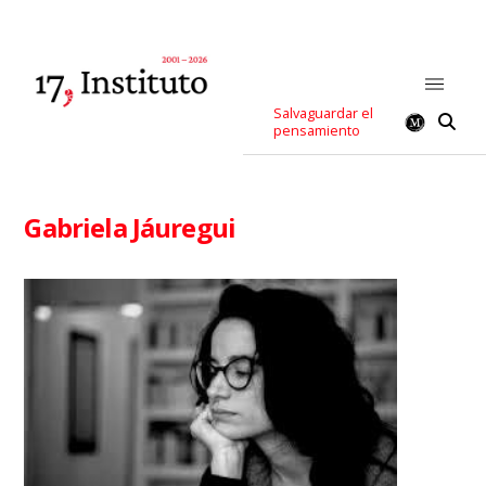
Salvaguardar el
pensamiento
Gabriela Jáuregui