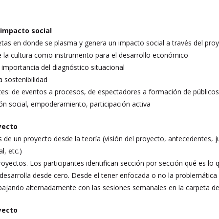
e impacto social
betas en donde se plasma y genera un impacto social a través del pro
de la cultura como instrumento para el desarrollo económico
La importancia del diagnóstico situacional
la sostenibilidad
tes: de eventos a procesos, de espectadores a formación de público
ón social, empoderamiento, participación activa
oyecto
 de un proyecto desde la teoría (visión del proyecto, antecedentes, ju
l, etc.)
proyectos. Los participantes identifican sección por sección qué es lo
desarrolla desde cero. Desde el tener enfocada o no la problemática a
rabajando alternadamente con las sesiones semanales en la carpeta de
oyecto