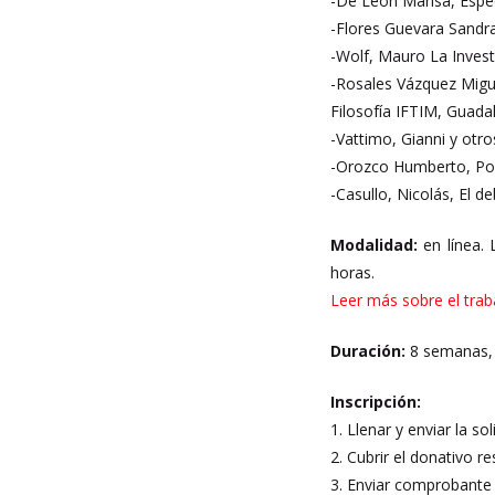
-De León Marisa, Espe
-Flores Guevara Sandra
-Wolf, Mauro La Invest
-Rosales Vázquez Migue
Filosofía IFTIM, Guadal
-Vattimo, Gianni y otr
-Orozco Humberto, Po
-Casullo, Nicolás, El 
Modalidad:
en línea. 
horas.
Leer más sobre el trab
Duración:
8 semanas, 
Inscripción:
1. Llenar y enviar la so
2. Cubrir el donativo re
3. Enviar comprobante 