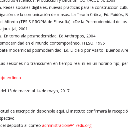
ctáculos escénicos, Producción y Difusión, CONACULTA, 2009
, Redes sociales digitales, nuevas prácticas para la construcción cu
igación de la comunicación de masas. La Teoría Crítica, Ed. Paidós, 
l Alfredo (TESIS PROPIA de Filosofía). «De la Posmodernidad de los in
ajara, Jal, 2001
os, En torno ala posmodernidad, Ed Anthropos, 2004
smodernidad en el mundo contemporáneo, ITESO, 1995
debate modernidad posmodernidad, Ed. El cielo por Asalto, Buenos Aire
Las sesiones no transcurren en tiempo real ni en un horario fijo, p
ajo en línea
del 13 de marzo al 14 de mayo, 2017
licitud de inscripción disponible aquí. El instituto confirmará la recepc
spectivo.
del depósito al correo
administracion@17edu.org