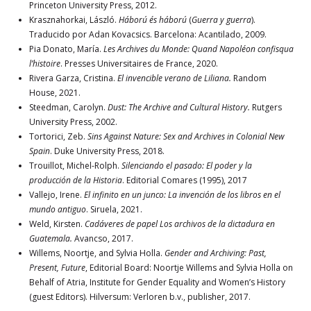
Princeton University Press, 2012.
Krasznahorkai, László.
Háború és háború
(
Guerra y guerra
).
Traducido por Adan Kovacsics. Barcelona: Acantilado, 2009.
Pia Donato, María.
Les Archives du Monde: Quand Napoléon confisqua
l’histoire
. Presses Universitaires de France, 2020.
Rivera Garza, Cristina.
El invencible verano de Liliana.
Random
House, 2021.
Steedman, Carolyn.
Dust: The Archive and Cultural History.
Rutgers
University Press, 2002.
Tortorici, Zeb.
Sins Against Nature: Sex and Archives in Colonial New
Spain
. Duke University Press, 2018.
Trouillot, Michel-Rolph.
Silenciando el pasado: El poder y la
producción de la Historia
. Editorial Comares (1995), 2017
Vallejo, Irene.
El infinito en un junco: La invención de los libros en el
mundo antiguo
. Siruela, 2021.
Weld, Kirsten.
Cadáveres de papel Los archivos de la dictadura en
Guatemala.
Avancso, 2017.
Willems, Noortje, and Sylvia Holla.
Gender and Archiving: Past,
Present, Future
, Editorial Board: Noortje Willems and Sylvia Holla on
Behalf of Atria, Institute for Gender Equality and Women’s History
(guest Editors). Hilversum: Verloren b.v., publisher, 2017.