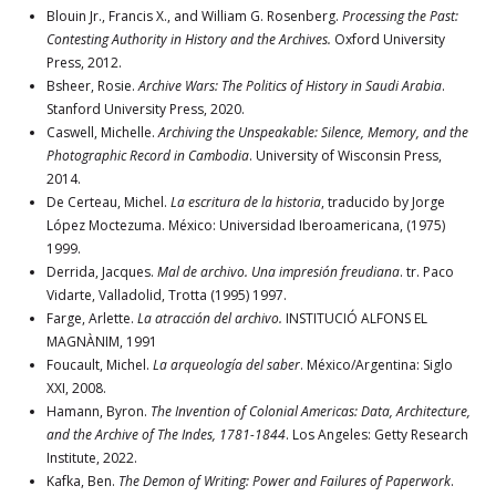
Blouin Jr., Francis X., and William G. Rosenberg.
Processing the Past:
Contesting Authority in History and the Archives.
Oxford University
Press, 2012.
Bsheer, Rosie.
Archive Wars: The Politics of History in Saudi Arabia
.
Stanford University Press, 2020.
Caswell, Michelle.
Archiving the Unspeakable: Silence, Memory, and the
Photographic Record in Cambodia
. University of Wisconsin Press,
2014.
De Certeau, Michel.
La escritura de la historia
, traducido by Jorge
López Moctezuma. México: Universidad Iberoamericana, (1975)
1999.
Derrida, Jacques.
Mal de archivo. Una impresión freudiana
. tr. Paco
Vidarte, Valladolid, Trotta (1995) 1997.
Farge, Arlette.
La atracción del archivo.
INSTITUCIÓ ALFONS EL
MAGNÀNIM, 1991
Foucault, Michel.
La arqueología del saber
. México/Argentina: Siglo
XXI, 2008.
Hamann, Byron.
The Invention of Colonial Americas: Data, Architecture,
and the Archive of The Indes, 1781-1844
. Los Angeles: Getty Research
Institute, 2022.
Kafka, Ben.
The Demon of Writing: Power and Failures of Paperwork
.