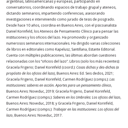
argentinas, latinoamericanas y europeas, participando en
conversatorios, coordinando espacios de trabajo grupal y ateneos,
dictando seminarios, impartiendo conferencias, asesorando
investigaciones e interviniendo como jurado de tesis de posgrado.
Desde hace 10 años, coordina en Buenos Aires, con el psicoanalista
Daniel Korinfeld, los Ateneos de Pensamiento Clínico para pensar las
instituciones y los oficios del lazo. Ha promovido y organizado
numerosos seminarios internacionales. Ha dirigido varias colecciones
de libros en editoriales como Kapelusz, Santillana, Estante Editorial.
Cuenta con múltiples publicaciones, las últimas abordan cuestiones
relacionadas con los “oficios del lazo”. Libros (solo los más recientes):
Graciela Frigerio; Daniel Korinfeld (coord.):
Cosas dichas y des-dichas (a
propósito de los oficios del lazo)
, Buenos Aires: Ed. Seis dedos, 2021;
Graciela Frigerio, Daniel Korinfeld, Carmen Rodríguez (comps.):
Las
instituciones: saberes en acción. Aportes para un pensamiento clínico
,
Buenos Aires: Noveduc, 2019; Graciela Frigerio, Daniel Korinfeld,
Carmen Rodríguez (comps.):
Saberes en los Umbrales: Los oficios del lazo
,
Buenos Aires: Noveduc, 2018; y Graciela Frigerio, Daniel Korinfeld,
Carmen Rodríguez (comps.):
Trabajar en las instituciones: Los oficios del
lazo
, Buenos Aires: Noveduc, 2017.