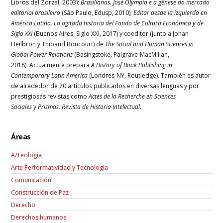
Libros del Zorzal, 2003);
Brasilianas. José Olympio e a gênese do mercado
editorial brasileiro
(São Paulo, Edusp, 2010);
Editar desde la izquierda en
América Latina. La agitada historia del Fondo de Cultura Económica y de
Siglo XXI
(Buenos Aires, Siglo XXI, 2017) y coeditor (junto a Johan
Heilbron y Thibaud Boncourt) de
The Social and Human Sciences in
Global Power Relations
(Basingstoke, Palgrave-MacMillan,
2018). Actualmente prepara
A History of Book Publishing in
Contemporary Latin America
(Londres-NY, Routledge). También es autor
de alrededor de 70 artículos publicados en diversas lenguas y por
prestigiosas revistas como
Actes de la Recherche en Sciences
Sociales
y
Prismas. Revista de Historia Intelectual
.
Áreas
A/Teología
Arte Performatividad y Tecnología
Comunicación
Construcción de Paz
Derecho
Derechos humanos