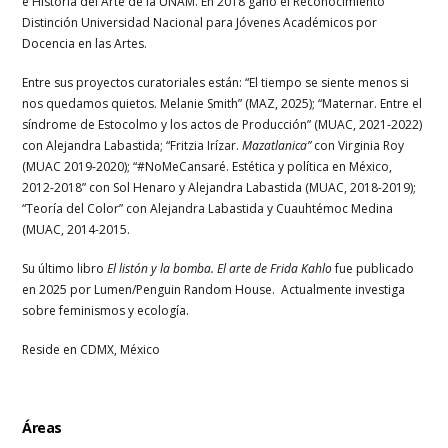
e Historia del Arte de la UNAM. En 2018 ganó el Reconocimiento
Distinción Universidad Nacional para Jóvenes Académicos por
Docencia en las Artes.
Entre sus proyectos curatoriales están: “El tiempo se siente menos si
nos quedamos quietos. Melanie Smith” (MAZ, 2025); “Maternar. Entre el
síndrome de Estocolmo y los actos de Producción” (MUAC, 2021-2022)
con Alejandra Labastida; “Fritzia Irízar.
Mazatlanica”
con Virginia Roy
(MUAC 2019-2020); “#NoMeCansaré. Estética y política en México,
2012-201
8” con Sol Henaro y Alejandra Labastida (MUAC, 2018-2019)
;
“Teoría del Color” con Alejandra Labastida y Cuauhtémoc Medina
(MUAC, 2014-2015.
Su último libro
El listón y la bomba. El arte de Frida Kahlo
fue publicado
en 2025 por Lumen/Penguin Random House. Actualmente investiga
sobre feminismos y ecología.
Reside en CDMX, México
Áreas