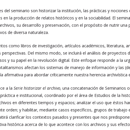
es del seminario son historizar la institución, las prácticas y nociones
en la producción de relatos históricos y en la sociabilidad. El semin
rchivos, su desarrollo y preservación, con el propósito de nutrir una prá
ivos de diversa naturaleza.
 como libros de investigación, artículos académicos, literatura, art
s perspectivas. Del mismo modo, se incluirá el análisis de proyectos d
usos y su papel en la revolución digital. Este enfoque responde a la
otalitarismos afectan los sistemas de manejo de información y las (de
ía afirmativa para abordar críticamente nuestra herencia archivísti
ece a la
Serie historizar el archivo,
una concatenación de Seminarios ori
ráctica e institucional, coordinado por el área de Estudios de la hist
rchivos en diferentes tiempos y espacios; analizar el uso que éstos ha
nte orden; y habilitar, mediante casos específicos, grupos de trabajo e
mitirá clarificar los contextos pasados y presentes que nos predispon
iva histórica acerca de lo que acontece con los archivos y sus efectos