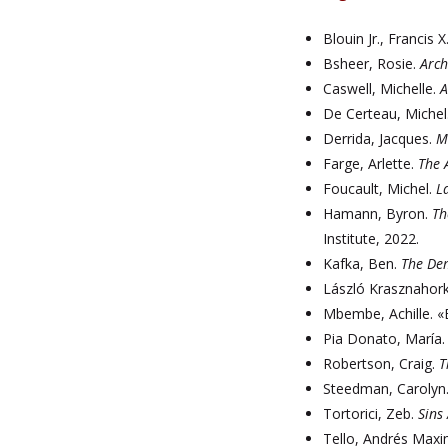
Blouin Jr., Francis 
Bsheer, Rosie.
Arch
Caswell, Michelle.
A
De Certeau, Michel
Derrida, Jacques.
M
Farge, Arlette.
The 
Foucault, Michel.
L
Hamann, Byron.
Th
Institute, 2022.
Kafka, Ben.
The Dem
László Krasznahork
Mbembe, Achille. «E
Pia Donato, María
Robertson, Craig.
T
Steedman, Carolyn
Tortorici, Zeb.
Sins
Tello, Andrés Maxi