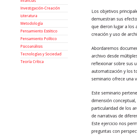
Infancias
Investigación-Creación
Los objetivos principal
Łiteratura
demuestran sus efectos 
Metodología
que dieron lugar a los a
Pensamiento Estético
creación y uso de arch
Pensamiento Político
Psicoanálisis
Abordaremos documentos
Tecnologías y Sociedad
archivo desde múltiple
Teoría Crítica
reflexionar sobre sus 
automatización y los t
seminario ofrece una v
Este seminario perten
dimensión conceptual, p
particularidad de los a
de narrativas de difere
Este ejercicio nos per
preguntas con perspect