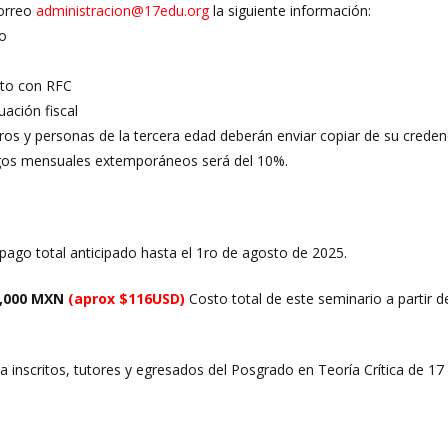
correo
administracion@17edu.org
la siguiente información:
o
eto con RFC
uación fiscal
os y personas de la tercera edad deberán enviar copiar de su credenc
agos mensuales extemporáneos será del 10%.
pago total anticipado hasta el 1ro de agosto de 2025.
2,000 MXN
(aprox $116USD)
Costo total de este seminario a partir d
a inscritos, tutores y egresados del Posgrado en Teoría Crítica de 1