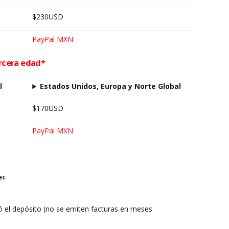
$230USD
PayPal MXN
ercera edad*
l
Estados Unidos, Europa y Norte Global
$170USD
PayPal MXN
es
zó el depósito (no se emiten facturas en meses