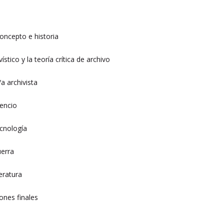
concepto e historia
ístico y la teoría crítica de archivo
/a archivista
lencio
ecnología
uerra
eratura
ones finales