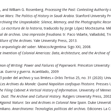
X., and William G. Rosenberg.
Processing the Past: Contesting Authority i
ive Wars: The Politics of History in Saudi Arabia
. Stanford University Pr
rchiving the Unspeakable: Silence, Memory, and the Photographic Rec
.
La escritura de la historia
, traducido by Jorge López Moctezuma. Méx
al de archivo. Una impresión freudiana
. tr. Paco Vidarte, Valladolid, T
Allure of the Archives
. Yale University Press, 2013.
a arqueología del saber
. México/Argentina: Sigo XXI, 2008.
e Invention of Colonial Americas: Data, Architecture, and the Archive of
on of Writing: Power and Failures of Paperwork
. Princeton University
ai.
Guerra y guerra.
Acantilado, 2009
l poder del archivo y sus límites.»
Orbis Tertius
25, no. 31 (2020): Uni
.
Les Archives du Monde: Quand Napoléon confisqua l’histoire
. Presses 
he Filing Cabinet A Vertical History of Information.
University of Minne
.
Dust: The Archive and Cultural History.
Rutgers University Press, 2002
 Against Nature: Sex and Archives in Colonial New Spain
. Duke Universi
miliano.
Anarchivismo: Tecnologías políticas del archivo.
Ediciones La C