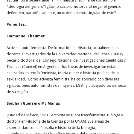
ayudarnos a desentrañar la minimalista y fácilmente consumible
“ideología del género”? ¿Cómo sus promotores, al negar el género,
defienden, paradójicamente, un ordenamiento singular de este?
Ponentes:
Emmanuel Theumer
Activista puto-feminista. De formación en Historia, actualmente es
docente e investigador de la Universidad Nacional del Litoral (UNL) y
becario doctoral del Consejo Nacional de Investigaciones Científicas y
Técnicas (Conicet) en Argentina. Sus líneas de investigación están
centradas en teoría feminista, teoría queer e historia política de la
sexualidad. Como activista feminista, ha colaborado con diversas
agrupaciones autonomistas de mujeres, LGBT y trabajadoras del sexo
de su región.
Siobhan Guerrero Mc Manus
(Ciudad de México, 1981).
Activista voguera transfeminista. Bióloga y
doctora en Filosofía de la Ciencia por la UNAM. Sus áreas de
especialidad son la filosofía e historia de la biología,
la biología evolutiva y la filosofía e historia del sujeto (con especial