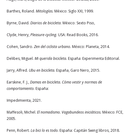
Barthes, Roland.
Mitologías.
México: Siglo XXI, 1999.
Byrne, David.
Diarios de bicicleta.
México: Sexto Piso,
Clyde, Henry,
Pleasure-cycling.
USA: Read Books, 2016.
Cohen, Sandro.
Zen del ciclista urbano.
México: Planeta, 2014.
Delibes, Miguel.
Mi querida bicicleta.
España: Experimenta Editorial.
Jarry, Alfred.
Ubu en bicicleta.
España, Garo Nero, 2015.
Earskine, F. J.,
Damas en bicicleta. Cómo vestir y normas de
comportamiento.
España:
Impedimienta, 2021.
Maffesoli, Michel.
El nomadismo. Vagabundeos iniciáticos.
México: FCE,
2005.
Penn, Robert.
La bici lo es todo.
España: Capitán Swing libros, 2018.