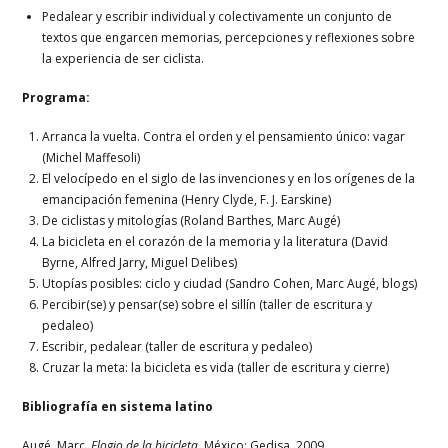
Pedalear y escribir individual y colectivamente un conjunto de
textos que engarcen memorias, percepciones y reflexiones sobre
la experiencia de ser ciclista.
Programa:
Arranca la vuelta. Contra el orden y el pensamiento único: vagar
(Michel Maffesoli)
El velocípedo en el siglo de las invenciones y en los orígenes de la
emancipación femenina (Henry Clyde, F. J. Earskine)
De ciclistas y mitologías (Roland Barthes, Marc Augé)
La bicicleta en el corazón de la memoria y la literatura (David
Byrne, Alfred Jarry, Miguel Delibes)
Utopías posibles: ciclo y ciudad (Sandro Cohen, Marc Augé, blogs)
Percibir(se) y pensar(se) sobre el sillín (taller de escritura y
pedaleo)
Escribir, pedalear (taller de escritura y pedaleo)
Cruzar la meta: la bicicleta es vida (taller de escritura y cierre)
Bibliografía en sistema latino
Augé, Marc,
Elogio de la bicicleta.
México: Gedisa, 2009.