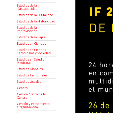
Estudios de la
“Discapacidad”
Estudios de la Digitalidad
Estudios de la Historicidad
Estudios de la
Improvisación
Estudios de la Vejez
Estudios en Ciencias
Estudios en Ciencias,
Tecnologías y Sociedad
Estudios en Salud y
Medicinas
Estudios Globales
Estudios Territoriales
Estudios visuales
Género
Gestión Crítica de la
Cultura
Gestión y Pensamiento
Organizacional