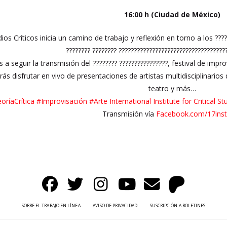
16:00 h (Ciudad de México)
ios Críticos inicia un camino de trabajo y reflexión en torno a los ?????
???????? ???????? ????????????????????????????????????
 a seguir la transmisión del ???????? ????????????????, festival de impr
s disfrutar en vivo de presentaciones de artistas multidisciplinarios 
teatro y más…
oríaCrítica
#Improvisación
#Arte
International Institute for Critical S
Transmisión vía
Facebook.com/17inst
SOBRE EL TRABAJO EN LÍNEA
AVISO DE PRIVACIDAD
SUSCRIPCIÓN A BOLETINES