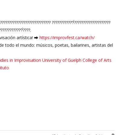
??????????????????????????? ????????????́????????????????????
????????????́????.
ovisación artística! ⮕
https://improvfest.ca/watch/
de todo el mundo: músicos, poetas, bailarines, artistas del
tudies in Improvisation
University of Guelph College of Arts
ituto