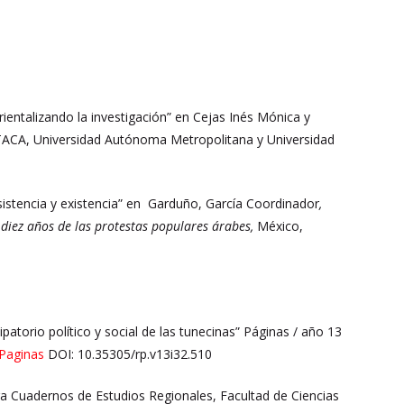
rientalizando la investigación” en Cejas Inés Mónica y
 ITACA, Universidad Autónoma Metropolitana y Universidad
esistencia y existencia” en Garduño, García Coordinador
,
a diez años de las protestas populares árabes,
México,
atorio político y social de las tunecinas” Páginas / año 13
vPaginas
DOI: 10.35305/rp.v13i32.510
ra Cuadernos de Estudios Regionales, Facultad de Ciencias