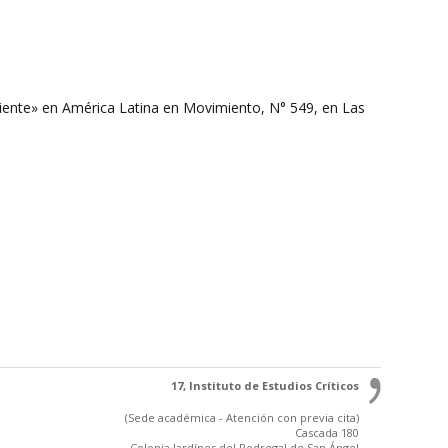
Oriente» en América Latina en Movimiento, N° 549, en Las
17, Instituto de Estudios Críticos
(Sede académica - Atención con previa cita)
Cascada 180
Colonia Jardínes del Pedregal de San Ángel