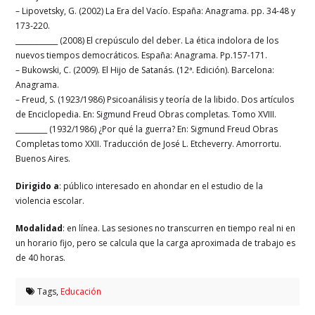
– Lipovetsky, G. (2002) La Era del Vacío. España: Anagrama. pp. 34-48 y
173-220.
____________ (2008) El crepúsculo del deber. La ética indolora de los
nuevos tiempos democráticos. España: Anagrama. Pp.157-171.
– Bukowski, C. (2009). El Hijo de Satanás. (12ª. Edición). Barcelona:
Anagrama.
– Freud, S. (1923/1986) Psicoanálisis y teoría de la libido. Dos artículos
de Enciclopedia. En: Sigmund Freud Obras completas. Tomo XVIII.
_________ (1932/1986) ¿Por qué la guerra? En: Sigmund Freud Obras
Completas tomo XXII. Traducción de José L. Etcheverry. Amorrortu.
Buenos Aires.
Dirigido a
: público interesado en ahondar en el estudio de la
violencia escolar.
Modalidad
: en línea. Las sesiones no transcurren en tiempo real ni en
un horario fijo, pero se calcula que la carga aproximada de trabajo es
de 40 horas.
Tags,
Educación