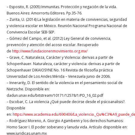
– Esposito, R. (2005) Immunitas. Protección y negación de la vida.
Buenos Aires: Amorrortu Editores. Pp.35-76.
– Zurita, U. (2014) La legislación en materia de convivencias, seguridad
y violencia escolar en México. Reunión Nacional Programa Nacional de
Convivencia Escolar SEB-SEP.
– Gómez del Campo, et al. (2012) Ley General de convivencia,
prevención y atención del acoso escolar. Recuperado
de
http://www.fundacionenmovimiento.org.mx/
– Grave, C. Naturaleza, Carácter y Violencia: derivas a partir de
Schopenhauer. Naturaleza, carácter y violencia: derivas a partir de
Schopenhauer DIKAIOSYNE No. 16 Revista de filosofía práctica
Universidad de Los Andes Mérida – Venezuela junio de 2006.
– Innerarity, D. El sentido de la violencia en el pensamiento social de
Nietzsche. Disponible en:
dadun.unav.edu/bitstream/10171/12578/1/PD_16_02.pdf
– Escobar, C. La violencia ¿Qué puede decirse desde el psicoanalisis?.
Disponible
en:
https://www.academia.edu/690406/La_violencia._Qu%C3%A9_puede_de
– Rodríguez Moreno, A. Giorgio Agambenn y los derechos humanos:
Homo Sacer I. El poder soberano y lanuda vida. Artículo disponible en:
www.juridicas.unam.mx