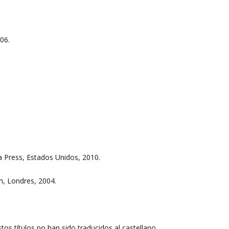
006.
a Press, Estados Unidos, 2010.
m, Londres, 2004.
os títulos no han sido traducidos al castellano.