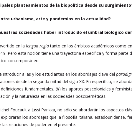
cipales planteamientos de la biopolítica desde su surgimiento
 entre urbanismo, arte y pandemias en la actualidad?
nuestras sociedades haber introducido el umbral biológico dent
nvertido en la
lengua regia
tanto en los ámbitos académicos como en la 
-19. Pero esta noción tiene una trayectoria específica y forma parte 
ítico contemporáneo.
 introducir a las y los estudiantes en los abordajes clave del
paradigm
zaciones desde la segunda mitad del siglo XX. En específico, se aborda
) definiciones fundamentales, (
ii
) los aportes poscoloniales y feministas
ción y la naturaleza en las sociedades poscibernéticas.
hel Foucault a Jussi Parikka, no sólo se abordarán los aspectos clásic
e explorarán los abordajes que la filosofía italiana, estadounidense, f
 las relaciones de poder en el presente.