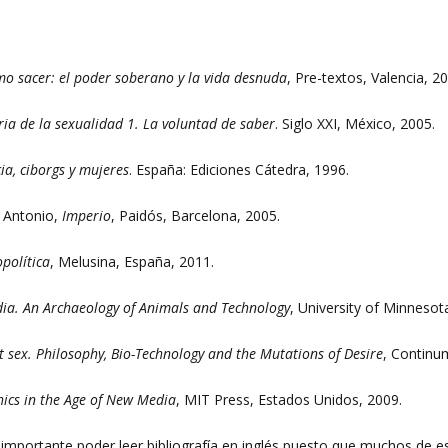
o sacer: el poder soberano y la vida desnuda
, Pre-textos, Valencia, 2
ria de la sexualidad 1. La voluntad de saber
. Siglo XXI, México, 2005.
ia, ciborgs y mujeres
. España: Ediciones Cátedra, 1996.
, Antonio,
Imperio
, Paidós, Barcelona, 2005.
política
, Melusina, España, 2011.
dia. An Archaeology of Animals and Technology
, University of Minnesot
t sex. Philosophy, Bio-Technology and the Mutations of Desire
, Continu
hics in the Age of New Media
, MIT Press, Estados Unidos, 2009.
importante poder leer bibliografía en inglés puesto que muchos de est