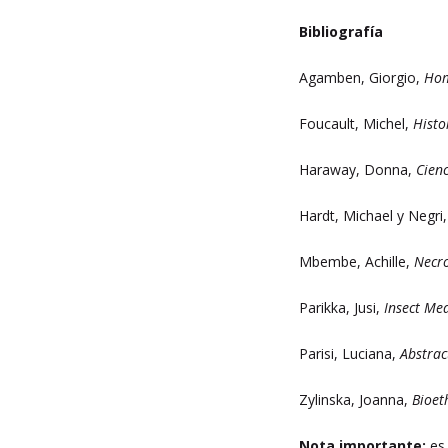
Bibliografía
Agamben, Giorgio,
Hom
Foucault, Michel,
Histo
Haraway, Donna,
Cienc
Hardt, Michael y Negri
Mbembe, Achille,
Necro
Parikka, Jusi,
Insect Me
Parisi, Luciana,
Abstrac
Zylinska, Joanna,
Bioet
Nota importante:
es 