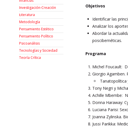
Infancias
Objetivos
Investigación-Creación
Łiteratura
Identificar las princ
Metodología
Analizar los aport
Pensamiento Estético
Abordar la actualida
Pensamiento Político
poscibernéticas.
Psicoanálisis
Tecnologías y Sociedad
Programa
Teoría Crítica
Michel Foucault: D
Giorgio Agamben. P
Tanatopolítica 
Tony Negri y Michae
Achille Mbembe: Ne
Donna Haraway: Cyb
Luciana Parisi: Sex
Joanna Zylinska. Bi
Jussi Parikka: Medi