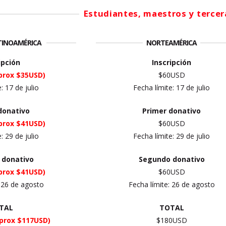
Estudiantes, maestros y terce
ATINOAMÉRICA
NORTEAMÉRICA
ipción
Inscripción
prox $35USD)
$60USD
e:
17 de julio
Fecha límite:
17 de julio
donativo
Primer
donativo
prox $41USD)
$60USD
e:
29 de julio
Fecha límite:
29 de julio
 donativo
Segundo donativo
prox $41USD)
$60USD
:
26 de agosto
Fecha límite:
26 de agosto
TAL
TOTAL
prox $117USD)
$180USD