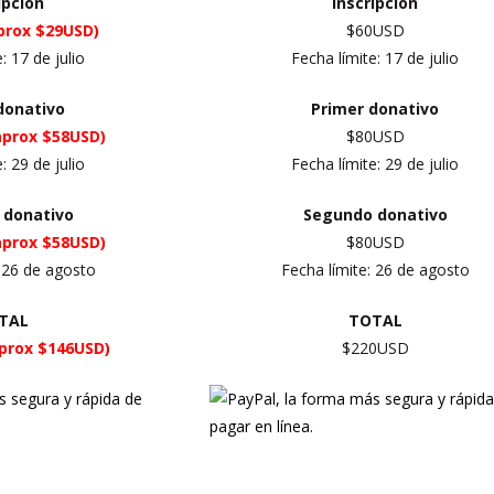
ipción
Inscripción
prox $29USD)
$60USD
e:
17 de julio
Fecha límite:
17 de julio
donativo
Primer
donativo
aprox $58USD)
$80USD
e:
29 de julio
Fecha límite:
29 de julio
 donativo
Segundo donativo
aprox $58USD)
$80USD
:
26 de agosto
Fecha límite:
26 de agosto
TAL
TOTAL
prox $146USD)
$220USD