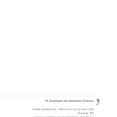
17, Instituto de Estudios Críticos
(Sede académica - Atención con previa cita)
Cascada 180
Colonia Jardínes del Pedregal de San Ángel