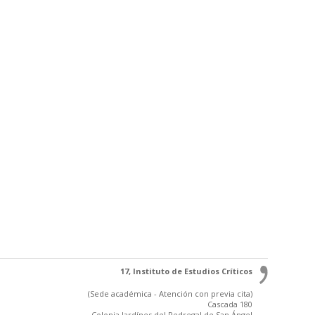
17, Instituto de Estudios Críticos
(Sede académica - Atención con previa cita)
Cascada 180
Colonia Jardínes del Pedregal de San Ángel