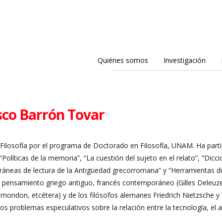
Quiénes somos
Investigación
sco Barrón Tovar
Filosofía por el programa de Doctorado en Filosofía, UNAM. Ha parti
“Políticas de la memoria”, “La cuestión del sujeto en el relato”, “Dicci
áneas de lectura de la Antigüedad grecorromana” y “Herramientas dig
l pensamiento griego antiguo, francés contemporáneo (Gilles Deleuze,
Simondon, etcétera) y de los filósofos alemanes Friedrich Nietzsche y 
y los problemas especulativos sobre la relación entre la tecnología, el a