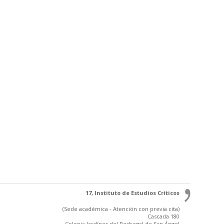
17, Instituto de Estudios Críticos
(Sede académica - Atención con previa cita)
Cascada 180
Colonia Jardínes del Pedregal de San Ángel