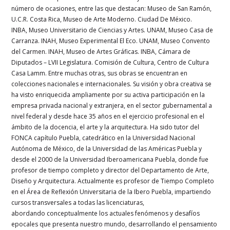
número de ocasiones, entre las que destacan: Museo de San Ramón,
U.C.R. Costa Rica, Museo de Arte Moderno. Ciudad De México.
INBA, Museo Universitario de Ciencias y Artes. UNAM, Museo Casa de
Carranza. INAH, Museo Experimental El Eco. UNAM, Museo Convento
del Carmen. INAH, Museo de Artes Gráficas. INBA, Cámara de
Diputados – LVII Legislatura. Comisión de Cultura, Centro de Cultura
Casa Lamm. Entre muchas otras, sus obras se encuentran en
colecciones nacionales e internacionales. Su visión y obra creativa se
ha visto enriquecida ampliamente por su activa participación en la
empresa privada nacional y extranjera, en el sector gubernamental a
nivel federal y desde hace 35 años en el ejercicio profesional en el
ámbito de la docencia, el arte y la arquitectura. Ha sido tutor del
FONCA capítulo Puebla, catedrático en la Universidad Nacional
Autónoma de México, de la Universidad de las Américas Puebla y
desde el 2000 de la Universidad Iberoamericana Puebla, donde fue
profesor de tiempo completo y director del Departamento de Arte,
Diseño y Arquitectura. Actualmente es profesor de Tiempo Completo
en el Área de Reflexión Universitaria de la Ibero Puebla, impartiendo
cursos transversales a todas las licenciaturas,
abordando conceptualmente los actuales fenómenos y desafíos
epocales que presenta nuestro mundo, desarrollando el pensamiento