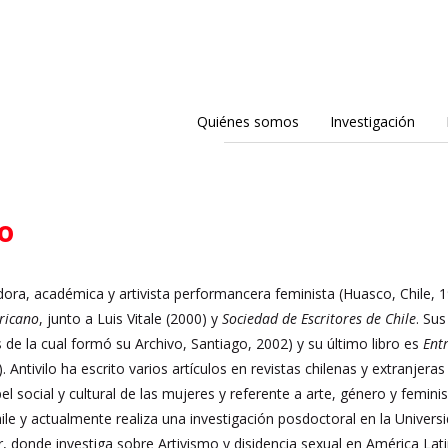
Quiénes somos
Investigación
lo
dora, académica y artivista performancera feminista (Huasco, Chile, 19
ricano
, junto a Luis Vitale (2000) y
Sociedad de Escritores de Chile
. Su
 de la cual formó su Archivo, Santiago, 2002) y su último libro es
Ent
. Antivilo ha escrito varios artículos en revistas chilenas y extranjeras
pel social y cultural de las mujeres y referente a arte, género y femi
hile y actualmente realiza una investigación posdoctoral en la Univ
r, donde investiga sobre Artivismo y disidencia sexual en América La