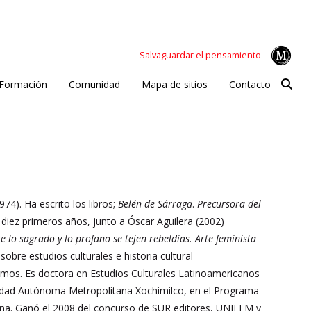
Salvaguardar el pensamiento
Formación
Comunidad
Mapa de sitios
Contacto
74). Ha escrito los libros;
Belén de Sárraga
.
Precursora del
s diez primeros años, junto a Óscar Aguilera (2002)
re lo sagrado y lo profano se tejen rebeldías. Arte feminista
 sobre estudios culturales e historia cultural
nismos. Es doctora en Estudios Culturales Latinoamericanos
ersidad Autónoma Metropolitana Xochimilco, en el Programa
tina. Ganó el 2008 del concurso de SUR editores, UNIFEM y