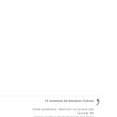
17, Instituto de Estudios Críticos
(Sede académica - Atención con previa cita)
Cascada 180
Colonia Jardínes del Pedregal de San Ángel