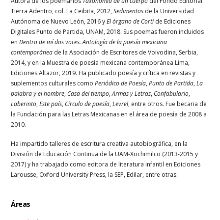
Autora de los poemarios
Taxonomía de un cuerpo
del Fondo Editorial
Tierra Adentro, col. La Ceibita, 2012,
Sedimentos
de la Universidad
Autónoma de Nuevo León, 2016 y
El órgano de Corti
de Ediciones
Digitales Punto de Partida, UNAM, 2018. Sus poemas fueron incluidos
en
Dentro de mí dos voces. Antología de la poesía mexicana
contemporánea
de la Asociación de Escritores de Voivodina, Serbia,
2014, y en la Muestra de poesía mexicana contemporánea Lima,
Ediciones Altazor, 2019. Ha publicado poesía y crítica en revistas y
suplementos culturales como
Periódico de Poesía
,
Punto de Partida
,
La
palabra y el hombre
,
Casa del tiempo
,
Armas y Letras
,
Confabulario
,
Laberinto
,
Este país
,
Círculo de poesía
,
Levrel
, entre otros. Fue becaria de
la Fundación para las Letras Mexicanas en el área de poesía de 2008 a
2010.
Ha impartido talleres de escritura creativa autobiográfica, en la
División de Educación Continua de la UAM-Xochimilco (2013-2015 y
2017) y ha trabajado como editora de literatura infantil en Ediciones
Larousse, Oxford University Press, la SEP, Edilar, entre otras.
Áreas