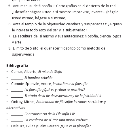
Anti-manual de filosofía II: Cartografías en el desierto de lo real –
¿Filosofía? hágase usted a sí mismo: ¡Improvise, Invente!-. (hágalo
usted mismo, hágase a sí mismo)
Ante el templo de la objetividad científica y sus panaceas: ¿A quién
le interesa todo esto del ser y la subjetividad?
La escultura del sí mismo y sus mutaciones: filosofía, ciencia lógica
y arte
El mito de Sísifo: el quehacer filosófico como método de
supervivencia
Bibliografía
• Camus, Alberto,
El mito de Sísifo
• ________,
El hombre rebelde
• Comnte-Sponvile, André,
Invitación a la filosofía
• ________,
La filosofía ¿Qué es y cómo se practica?
• ________,
Tratado de la de desesperanza y de la felicidad I-II
• Onfray, Michel,
Antimanual de filosofía: lecciones socráticas y
alternativas
• ________,
Contrahistoria de la Filosofía I-IV
• ________,
La escultura de sí. Por una moral estética
• Deleuze, Gilles y Felix Gautari,
¿Qué es la filosofía?