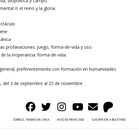
da, biopolítica y campo.
ntal II: el reino y la gloria.
ectáculo
iene
iánica
 las profanaciones: juego, forma-de-vida y uso.
a de la inoperancia: forma-de-vida.
 general, preferentemente con formación en humanidades
 del 3 de septiembre al 25 de noviembre
SOBRE EL TRABAJO EN LÍNEA
AVISO DE PRIVACIDAD
SUSCRIPCIÓN A BOLETINES