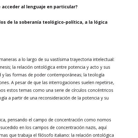
 acceder al lenguaje en particular?
 de la soberanía teológico-política, a la lógica
neras a lo largo de su vastísima trayectoria intelectual:
esis; la relación ontológica entre potencia y acto y sus
dad y las formas de poder contemporáneas; la teología
ones. A pesar de que las interrogaciones suelen repetirse,
emos estos temas como una serie de círculos concéntricos
ogía a partir de una reconsideración de la potencia y su
olítica, pensando el campo de concentración como nomos
o sucedido en los campos de concentración nazis, aquí
as que trabaja el filósofo italiano: la relación ontológica