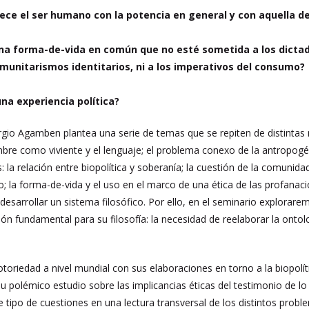
ece el ser humano con la potencia en general y con aquella de
na forma-de-vida en común que no esté sometida a los dictados
munitarismos identitarios, ni a los imperativos del consumo?
una experiencia política?
gio Agamben plantea una serie de temas que se repiten de distintas ma
mbre como viviente y el lenguaje; el problema conexo de la antropogén
: la relación entre biopolítica y soberanía; la cuestión de la comuni
o; la forma-de-vida y el uso en el marco de una ética de las profanaci
sarrollar un sistema filosófico. Por ello, en el seminario explorar
ón fundamental para su filosofía: la necesidad de reelaborar la ontol
notoriedad a nivel mundial con sus elaboraciones en torno a la biop
u polémico estudio sobre las implicancias éticas del testimonio de l
 tipo de cuestiones en una lectura transversal de los distintos problem