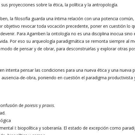
 sus proyecciones sobre la ética, la política y la antropología.
n, la filosofía guarda una íntima relación con una potencia común, la
r objetivo revocar toda vocación precedente, poner en cuestión lo 
evenir. Para Agamben la ontología no es una disciplina inocua sino e
a vida. Por eso su arqueología paradigmática se remonta siempre al 
odo de pensar y de obrar, para desconstruirlas y explorar otras posibi
 intenta pensar las condiciones para una nueva ética y una nueva pol
 ausencia-de-obra, poniendo en cuestión el paradigma productivista 
 confusión de
poiesis
y
praxis
.
ad.
lógica
ental I: biopolítica y soberanía. El estado de excepción como parad