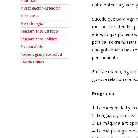
Infancias
entre potencia y acto y
Investigación-Creación
Łiteratura
Sucede que para Agambe
Metodología
mesianismo, tendría po
Pensamiento Estético
ende, lo que podemos d
Pensamiento Político
política, sobre nuestr
Psicoanálisis
que gobiernan nuestro m
Tecnologías y Sociedad
pensamiento.
Teoría Crítica
En este marco, Agamben
gozosa relación con su
Programa:
1. La modernidad y la
2. Lenguaje y negativid
3. La máquina antropo
4. La máquina gubernam