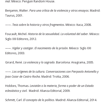
mal
. México: Penguin Random House.
Benjamin, Walter.
Para una crítica de la violencia y otros ensayos
. Madrid:
Taurus, 2001.
——.
Tesis sobre la historia y otros fragmentos
. México: Itaca, 2008.
Foucault, Michel.
Historia de la sexualidad. La voluntad del saber
. México:
Siglo XXI Editores, 2012.
——.
Vigilar y castigar. El nacimiento de la prisión
. México: Siglo XXI
Editores, 2003.
Girard, René.
La violencia y lo sagrado
. Barcelona: Anagrama, 2005.
——.
Los orígenes de la cultura. Conversaciones con Pierpaolo Antonello y
Joao Cezar de Castro Rocha
. Madrid: Trotta, 2006.
Hobbes, Thomas.
Leviatán o la materia, forma o poder de un Estado
eclesiástico y civil
. Madrid: Alianza Editorial, 2009.
Schmitt, Carl.
El concepto de lo político
. Madrid: Alianza Editorial, 2014.