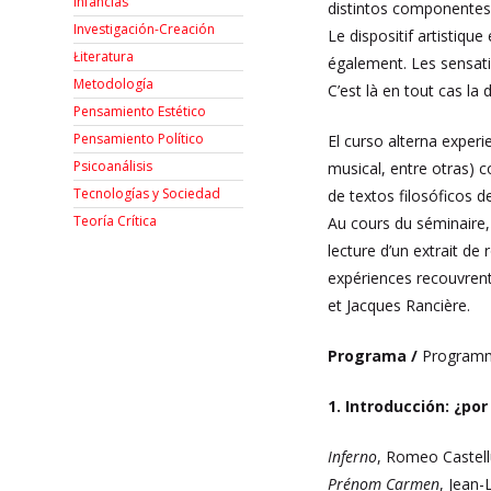
Infancias
distintos componentes 
Investigación-Creación
Le dispositif artistiqu
Łiteratura
également. Les sensati
Metodología
C’est là en tout cas la
Pensamiento Estético
Pensamiento Político
El curso alterna experi
Psicoanálisis
musical, entre otras) 
Tecnologías y Sociedad
de textos filosóficos d
Teoría Crítica
Au cours du séminaire,
lecture d’un extrait d
expériences recouvrent
et Jacques Rancière.
Programa /
Program
1. Introducción: ¿por
Inferno
, Romeo Castell
Prénom Carmen
, Jean