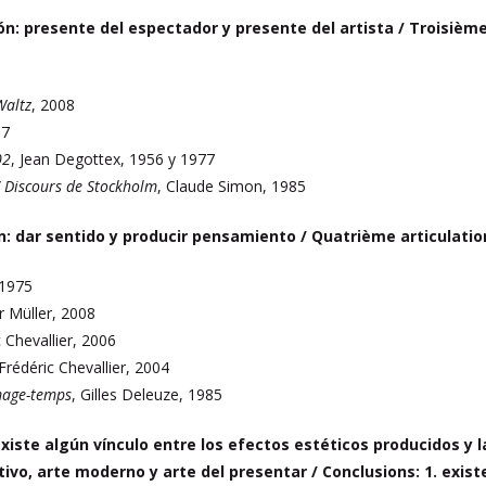
ión: presente del espectador y presente del artista /
Troisième
Waltz
, 2008
67
02
, Jean Degottex, 1956 y 1977
/ Discours de Stockholm
, Claude Simon, 1985
ón: dar sentido y producir pensamiento /
Quatrième articulatio
 1975
r Müller, 2008
c Chevallier, 2006
-Frédéric Chevallier, 2004
mage-temps
, Gilles Deleuze, 1985
Existe algún vínculo entre los efectos estéticos producidos y l
tivo, arte moderno y arte del presentar /
Conclusions: 1. exist