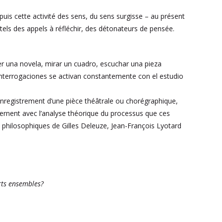
epuis cette activité des sens, du sens surgisse – au présent
els des appels à réfléchir, des détonateurs de pensée.
eer una novela, mirar un cuadro, escuchar una pieza
s interrogaciones se activan constantemente con el estudio
’enregistrement d’une pièce théâtrale ou chorégraphique,
ternent avec l’analyse théorique du processus que ces
philosophiques de Gilles Deleuze, Jean-François Lyotard
rts ensembles?