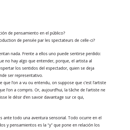
cción de pensamiento en el público?
oduction de pensée par les spectateurs de celle-ci?
entan nada. Frente a ellos uno puede sentirse perdido:
e no hay algo que entender, porque, el artista al
espertar los sentidos del espectador, quien se deja
nde ser representativo.
e que l’on a vu ou entendu, on suppose que c’est l’artiste
ue l’on a compris. Or, aujourd’hui, la tâche de l’artiste ne
sse le désir d’en savoir davantage sur ce qui,
es ante todo una aventura sensorial. Todo ocurre en el
dos y pensamientos es la “y” que pone en relación los