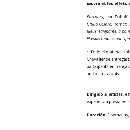
œuvre et les effets e
Parcours
, Jean Dubuffe
Giulio Cesare
, Roméo C
Bleue, saignante, à poi
El espectador emancipa
* Todo el material bib
Chevallier se entregará
participants en frança
audio en français.
Dirigido a
: artistas, 
experiencia previa en e
Duración
: 8 semanas,