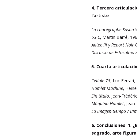
4. Tercera articulac
l’artiste
La chorégraphe Sasha 
63-C
, Martin Barré, 19
Antee III y Report Noir 
Discurso de Estocolmo 
5. Cuarta articulaci
Cellule 75
, Luc Ferrari,
Hamlet-Machine
, Heine
Sin título
, Jean-Frédéri
Máquina-Hamlet
, Jean
La imagen-tiempo / L’i
6. Conclusiones: 1. ¿
sagrado, arte figura