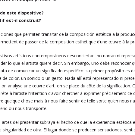
do este dispositivo?
f est-il construit?
laciones que permiten transitar de la composición estética a la produ
permettent de passer de la composition esthétique d’une œuvre à la pr
sitivos artísticos contemporáneos desconciertan: no narran ni repres
der lo que el artista quiere decir. Sin embargo, uno debe reconocer qu
rata de comunicar un significado específico: su primer propósito es d
 de color, un sonido o un gesto. Nada allí está representado ni prete
n analyse une œuvre d’art, on se place du côté de la signification. C
prête à l’artiste l’intention d’avoir chercher à exprimer précisément ce q
re quelque chose mais à nous faire sentir de telle sorte qu’en nous nai
end ou nous transporte.
 artes del presentar subraya el hecho de que la experiencia estética 
 singularidad de otra. El lugar donde se producen sensaciones, senti