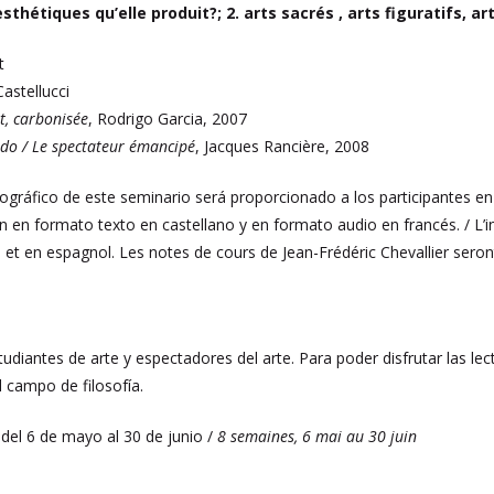
sthétiques qu’elle produit?; 2. arts sacrés , arts figuratifs, a
t
astellucci
nt, carbonisée
, Rodrigo Garcia, 2007
do / Le spectateur émancipé
, Jacques Rancière, 2008
liográfico de este seminario será proporcionado a los participantes en
n en formato texto en castellano y en formato audio en francés. / L’in
is et en espagnol. Les notes de cours de Jean-Frédéric Chevallier se
estudiantes de arte y espectadores del arte. Para poder disfrutar las l
l campo de filosofía.
 del 6 de mayo al 30 de junio /
8 semaines, 6 mai au 30 juin