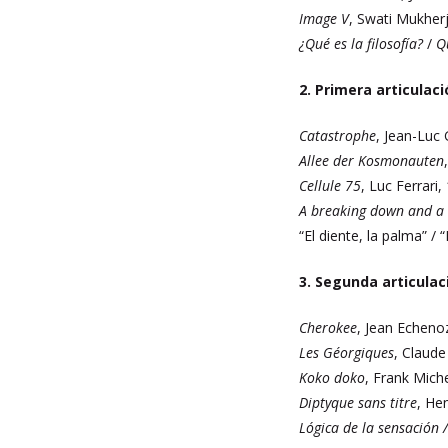
Image V
, Swati Mukher
¿Qué es la filosofía?
/
Q
2. Primera articulaci
Catastrophe
, Jean-Luc
Allee der Kosmonauten
Cellule 75
, Luc Ferrari,
A breaking down and a m
“El diente, la palma” /
3. Segunda articulaci
Cherokee
, Jean Echeno
Les Géorgiques
, Claud
Koko doko
, Frank Miche
Diptyque sans titre
, He
Lógica de la sensación 