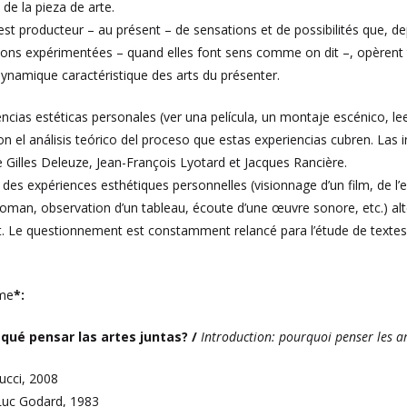
de la pieza de arte.
e est producteur – au présent – de sensations et de possibilités que, d
ons expérimentées – quand elles font sens comme on dit –, opèrent t
 dynamique caractéristique des arts du présenter.
encias estéticas personales (ver una película, un montaje escénico, l
con el análisis teórico del proceso que estas experiencias cubren. La
e Gilles Deleuze, Jean-François Lyotard et Jacques Rancière.
 des expériences esthétiques personnelles (visionnage d’un film, de l
e roman, observation d’un tableau, écoute d’une œuvre sonore, etc.) al
. Le questionnement est constamment relancé para l’étude de textes 
me
*:
 qué pensar las artes juntas? /
Introduction: pourquoi penser les a
ucci, 2008
-Luc Godard, 1983