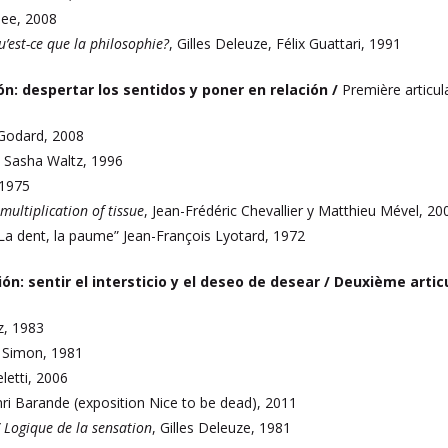
jee, 2008
u’est-ce que la philosophie?
, Gilles Deleuze, Félix Guattari, 1991
ón: despertar los sentidos y poner en relación /
Première articula
 Godard, 2008
, Sasha Waltz, 1996
 1975
ultiplication of tissue
, Jean-Frédéric Chevallier y Matthieu Mével, 20
 “La dent, la paume” Jean-François Lyotard, 1972
ón: sentir el intersticio y el deseo de desear /
Deuxième articul
z, 1983
e Simon, 1981
letti, 2006
nri Barande (exposition Nice to be dead), 2011
/ Logique de la sensation
, Gilles Deleuze, 1981