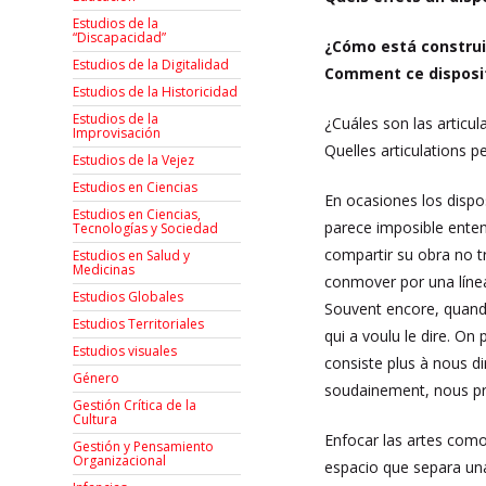
Estudios de la
“Discapacidad”
¿Cómo está construi
Estudios de la Digitalidad
Comment ce dispositi
Estudios de la Historicidad
Estudios de la
¿Cuáles son las articu
Improvisación
Quelles articulations 
Estudios de la Vejez
Estudios en Ciencias
En ocasiones los dispo
Estudios en Ciencias,
parece imposible enten
Tecnologías y Sociedad
compartir su obra no t
Estudios en Salud y
Medicinas
conmover por una línea
Estudios Globales
Souvent encore, quand o
Estudios Territoriales
qui a voulu le dire. On 
Estudios visuales
consiste plus à nous di
Género
soudainement, nous pr
Gestión Crítica de la
Cultura
Enfocar las artes como
Gestión y Pensamiento
Organizacional
espacio que separa una