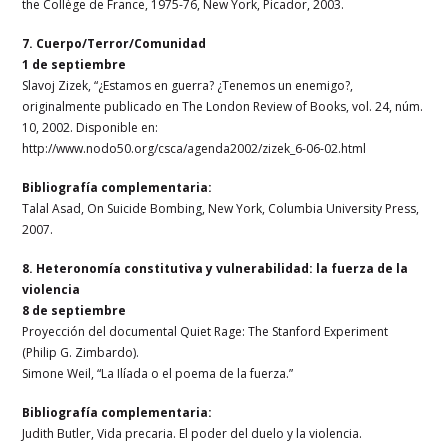
the Collège de France, 1975-76, New York, Picador, 2003.
7. Cuerpo/Terror/Comunidad
1 de septiembre
Slavoj Zizek, “¿Estamos en guerra? ¿Tenemos un enemigo?,
originalmente publicado en The London Review of Books, vol. 24, núm.
10, 2002. Disponible en:
http://www.nodo50.org/csca/agenda2002/zizek_6-06-02.html
Bibliografía complementaria:
Talal Asad, On Suicide Bombing, New York, Columbia University Press,
2007.
8. Heteronomía constitutiva y vulnerabilidad: la fuerza de la
violencia
8 de septiembre
Proyección del documental Quiet Rage: The Stanford Experiment
(Philip G. Zimbardo).
Simone Weil, “La Ilíada o el poema de la fuerza.”
Bibliografía complementaria:
Judith Butler, Vida precaria. El poder del duelo y la violencia.