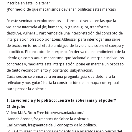
inscribe en éste, lo altera?
¿Por medio de qué mecanismos devienen políticas estas marcas?
En este seminario exploraremos las formas diversas en las que la
violencia interpela al (lo) humano, lo (re)inaugura, transforma,
destruye, vulnera… Partiremos de una interpretación del concepto de
interpelación ofrecido por Louis Althusser para interrogar una serie
de textos en torno al efecto ambiguo de la violencia sobre el cuerpo y
lo político. El concepto de interpelación deriva del entendimiento de la
ideología como aquel mecanismo que “aclama” o interpela individuos
concretos y, mediante esta interpelación, pone en marcha un proceso
de (auto)reconocimiento y, por tanto, subjetivación.
Cada sesión se enmarcará en una pregunta guía que detonará la
reflexión y nos guiará hacia la construcción de un mapa conceptual
para pensar la violencia.
1. La violencia y lo político: ¿entre la soberanía y el poder?
21 de julio
Video: M.I.A. Born Free http://www.miauk.com/
Hannah Arendt, fragmentos de Sobre la violencia.
Carl Schmitt, fragmentos de El concepto de lo político.
Louis Althusser, fragmentos de “Ideología y aparatos ideológicos del