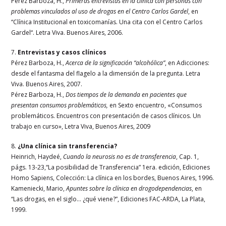
Pérez Barboza, H.,
Primeras entrevistas en la clínica con personas con
problemas vinculados al uso de drogas en el Centro Carlos Gardel
, en
“Clínica Institucional en toxicomanías. Una cita con el Centro Carlos
Gardel“. Letra Viva. Buenos Aires, 2006.
7.
Entrevistas y casos clínicos
Pérez Barboza, H.,
Acerca de la significación “alcohólica”
, en Adicciones:
desde el fantasma del flagelo a la dimensión de la pregunta. Letra
Viva. Buenos Aires, 2007.
Pérez Barboza, H.,
Dos tiempos de la demanda en pacientes que
presentan consumos problemáticos,
en Sexto encuentro, «Consumos
problemáticos. Encuentros con presentación de casos clínicos. Un
trabajo en curso», Letra Viva, Buenos Aires, 2009
8.
¿Una clínica sin transferencia?
Heinrich, Haydeé,
Cuando la neurosis no es de transferencia
, Cap. 1,
págs. 13-23,“La posibilidad de Transferencia” 1era. edición, Ediciones
Homo Sapiens, Colección: La clínica en los bordes, Buenos Aires, 1996.
Kameniecki, Mario,
Apuntes sobre la clínica en drogodependencias
, en
“Las drogas, en el siglo… ¿qué viene?”, Ediciones FAC-ARDA, La Plata,
1999.