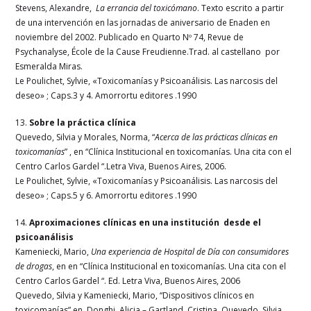
Stevens, Alexandre,
La errancia del toxicómano
. Texto escrito a partir
de una intervención en las jornadas de aniversario de Enaden en
noviembre del 2002. Publicado en Quarto Nº 74, Revue de
Psychanalyse, École de la Cause Freudienne.Trad. al castellano por
Esmeralda Miras.
Le Poulichet, Sylvie, «Toxicomanías y Psicoanálisis. Las narcosis del
deseo» ; Caps.3 y 4. Amorrortu editores .1990
13.
Sobre la práctica clínica
Quevedo, Silvia y Morales, Norma, “
Acerca de las prácticas clínicas en
toxicomanías
” , en “Clínica Institucional en toxicomanías. Una cita con el
Centro Carlos Gardel “.Letra Viva, Buenos Aires, 2006.
Le Poulichet, Sylvie, «Toxicomanías y Psicoanálisis. Las narcosis del
deseo» ; Caps.5 y 6. Amorrortu editores .1990
14.
Aproximaciones clínicas en una institución desde el
psicoanálisis
Kameniecki, Mario,
Una experiencia de Hospital de Día con consumidores
de drogas
, en en “Clínica Institucional en toxicomanías. Una cita con el
Centro Carlos Gardel “. Ed. Letra Viva, Buenos Aires, 2006
Quevedo, Silvia y Kameniecki, Mario, “Dispositivos clínicos en
toxicomanías” en Donghi, Alicia – Gartland, Cristina, Quevedo, Silvia.