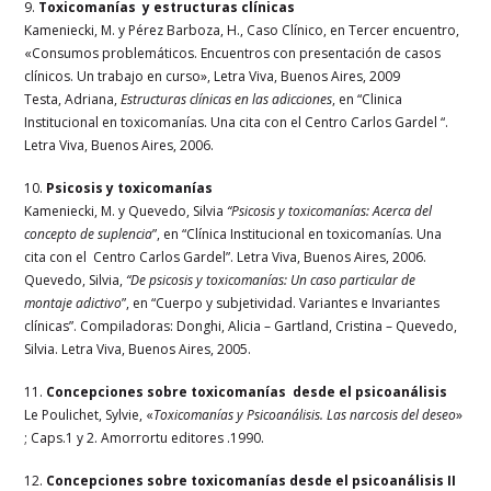
9.
Toxicomanías y estructuras clínicas
Kameniecki, M. y Pérez Barboza, H., Caso Clínico, en Tercer encuentro,
«Consumos problemáticos. Encuentros con presentación de casos
clínicos. Un trabajo en curso», Letra Viva, Buenos Aires, 2009
Testa, Adriana,
Estructuras clínicas en las adicciones
, en “Clinica
Institucional en toxicomanías. Una cita con el Centro Carlos Gardel “.
Letra Viva, Buenos Aires, 2006.
10.
Psicosis y toxicomanías
Kameniecki, M. y Quevedo, Silvia
“Psicosis y toxicomanías: Acerca del
concepto de suplencia
”, en “Clínica Institucional en toxicomanías. Una
cita con el Centro Carlos Gardel”. Letra Viva, Buenos Aires, 2006.
Quevedo, Silvia,
“De psicosis y toxicomanías: Un caso particular de
montaje adictivo
”, en “Cuerpo y subjetividad. Variantes e Invariantes
clínicas”. Compiladoras: Donghi, Alicia – Gartland, Cristina – Quevedo,
Silvia. Letra Viva, Buenos Aires, 2005.
11.
Concepciones sobre toxicomanías desde el psicoanálisis
Le Poulichet, Sylvie, «
Toxicomanías y Psicoanálisis. Las narcosis del deseo
»
; Caps.1 y 2. Amorrortu editores .1990.
12.
Concepciones sobre toxicomanías desde el psicoanálisis II