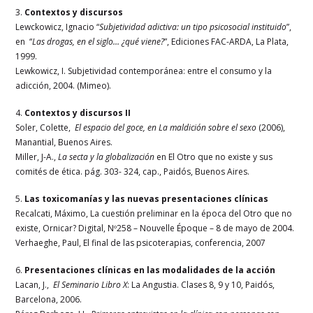
3.
Contextos y discursos
Lewckowicz, Ignacio “
Subjetividad adictiva: un tipo psicosocial instituido
”,
en “
Las drogas, en el siglo… ¿qué viene?
”, Ediciones FAC-ARDA, La Plata,
1999.
Lewkowicz, I. Subjetividad contemporánea: entre el consumo y la
adicción, 2004. (Mimeo).
4.
Contextos y discursos II
Soler, Colette,
El espacio del goce, en La maldición sobre el sexo
(2006),
Manantial, Buenos Aires.
Miller, J-A.,
La secta y la globalización
en El Otro que no existe y sus
comités de ética. pág. 303- 324, cap., Paidós, Buenos Aires.
5.
Las toxicomanías y las nuevas presentaciones clínicas
Recalcati, Máximo, La cuestión preliminar en la época del Otro que no
existe, Ornicar? Digital, Nº258 – Nouvelle Époque – 8 de mayo de 2004.
Verhaeghe, Paul, El final de las psicoterapias, conferencia, 2007
6.
Presentaciones clínicas en las modalidades de la acción
Lacan, J.,
El Seminario Libro X
: La Angustia. Clases 8, 9 y 10, Paidós,
Barcelona, 2006.