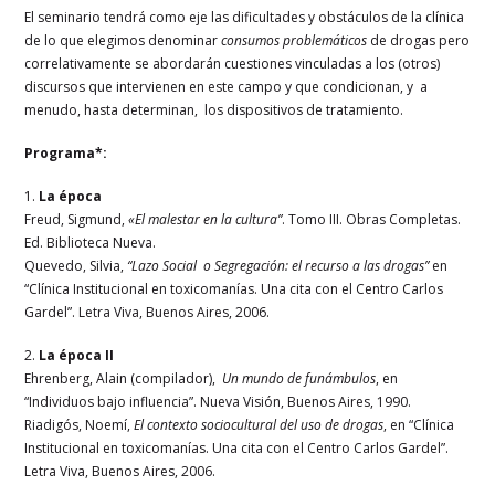
El seminario tendrá como eje las dificultades y obstáculos de la clínica
de lo que elegimos denominar
consumos problemáticos
de drogas pero
correlativamente se abordarán cuestiones vinculadas a los (otros)
discursos que intervienen en este campo y que condicionan, y a
menudo, hasta determinan, los dispositivos de tratamiento.
Programa*:
1.
La época
Freud, Sigmund,
«El malestar en la cultura”
. Tomo III. Obras Completas.
Ed. Biblioteca Nueva.
Quevedo, Silvia,
“Lazo Social o Segregación: el recurso a las drogas”
en
“Clínica Institucional en toxicomanías. Una cita con el Centro Carlos
Gardel”. Letra Viva, Buenos Aires, 2006.
2.
La época II
Ehrenberg, Alain (compilador),
Un mundo de funámbulos
, en
“Individuos bajo influencia”. Nueva Visión, Buenos Aires, 1990.
Riadigós, Noemí,
El contexto sociocultural del uso de drogas
, en “Clínica
Institucional en toxicomanías. Una cita con el Centro Carlos Gardel”.
Letra Viva, Buenos Aires, 2006.