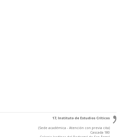
17, Instituto de Estudios Críticos
(Sede académica - Atención con previa cita)
Cascada 180
Colonia Jardínes del Pedregal de San Ángel