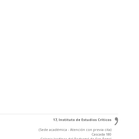
17, Instituto de Estudios Críticos
(Sede académica - Atención con previa cita)
Cascada 180
Colonia Jardínes del Pedregal de San Ángel