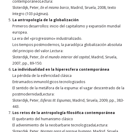
contemporáneoLectura:
Sloterdijk, Peter,
En el mismo barco
, Madrid, Siruela, 2008, texto
íntegro (103 páginas).
La antropología de la globalización
Primeros desarrollos: inicio del capitalismo y expansión mundial
europea.
La era del «progresismo» industrializado.
Los tiempos postmodernos, la paradójica globalización absoluta
del principio del valor.Lectura:
Sloterdijk, Peter,
En el mundo interior del capital
, Madrid, Siruela,
2007, pp., 89-150.
La individualidad en la hiperesfera contemporánea
La pérdida de la esfericidad clásica
Entramados inmunológicos tecnologizados
El sentido de la metáfora de la espuma: el vagar descentrado de la
postmodernidadLectura:
Sloterdijk, Peter,
Esferas III: Espumas
, Madrid, Siruela, 2009, pp., 383-
443.
Los retos de la antropología filosófica contemporánea
El quebranto del humanismo clásico
El advenimiento de la neobarbarie tecnologizadaLectura:
Sloterdijk, Peter,
Normas para el parque humano
, Madrid, Siruela,