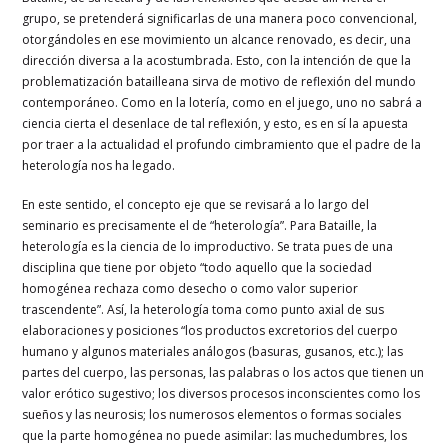
grupo, se pretenderá significarlas de una manera poco convencional,
otorgándoles en ese movimiento un alcance renovado, es decir, una
dirección diversa a la acostumbrada. Esto, con la intención de que la
problematización batailleana sirva de motivo de reflexión del mundo
contemporáneo. Como en la lotería, como en el juego, uno no sabrá a
ciencia cierta el desenlace de tal reflexión, y esto, es en sí la apuesta
por traer a la actualidad el profundo cimbramiento que el padre de la
heterología nos ha legado.
En este sentido, el concepto eje que se revisará a lo largo del
seminario es precisamente el de “heterología”. Para Bataille, la
heterología es la ciencia de lo improductivo. Se trata pues de una
disciplina que tiene por objeto “todo aquello que la sociedad
homogénea rechaza como desecho o como valor superior
trascendente”. Así, la heterología toma como punto axial de sus
elaboraciones y posiciones “los productos excretorios del cuerpo
humano y algunos materiales análogos (basuras, gusanos, etc.); las
partes del cuerpo, las personas, las palabras o los actos que tienen un
valor erótico sugestivo; los diversos procesos inconscientes como los
sueños y las neurosis; los numerosos elementos o formas sociales
que la parte homogénea no puede asimilar: las muchedumbres, los