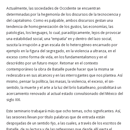
Actualmente, las sociedades de Occidente se encuentran
determinadas por la hegemonía de los discursos de la tecnociencia y
del capitalismo. Como es palpable, ambos discursos gestan una
tendencia de homogeneización de los gustos, las economías, las
patologías, los lenguajes, lo cual, paradójicamente, lejos de provocar
una estabilidad social, una “empatía” en y dentro del lazo social,
suscita la irrupción a gran escala de lo heterogéneo encarnado por
ejemplo en la figura del segregado, en la violencia a ultranza, en el
exceso como forma de vida, en los fundamentalismos y en el
descrédito por un futuro mejor. Retomar en el contexto
contemporáneo la obra de Bataille puede hacer que la misma se
redescubra en sus alcances y en las interrogantes que nos plantea. Así
mismo, pensar la política, las masas, la violencia, el exceso, el sin-
sentido, la muerte y el arte a la luz del brío batailleano, posibilitará un
acercamiento renovado al actual estado convulsionado del México del
siglo XXI.
Este seminario trabajará más que ocho temas, ocho significantes. Así,
las sesiones llevan por título palabras que de entrada están
despojadas de un sentido fijo, a las cuales, a través de los escritos de
Bataille, de su lectura y de las reflexiones que desde allí vierta el