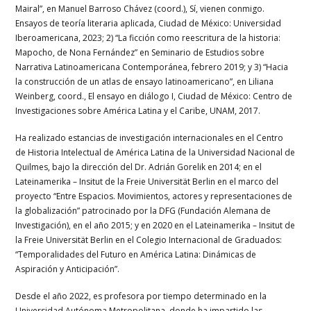
Mairal”, en Manuel Barroso Chávez (coord.), Sí, vienen conmigo.
Ensayos de teoría literaria aplicada, Ciudad de México: Universidad
Iberoamericana, 2023; 2) “La ficción como reescritura de la historia:
Mapocho, de Nona Fernández” en Seminario de Estudios sobre
Narrativa Latinoamericana Contemporánea, febrero 2019; y 3) “Hacia
la construcción de un atlas de ensayo latinoamericano”, en Liliana
Weinberg, coord., El ensayo en diálogo I, Ciudad de México: Centro de
Investigaciones sobre América Latina y el Caribe, UNAM, 2017.
Ha realizado estancias de investigación internacionales en el Centro
de Historia Intelectual de América Latina de la Universidad Nacional de
Quilmes, bajo la dirección del Dr. Adrián Gorelik en 2014; en el
Lateinamerika – Insitut de la Freie Universität Berlin en el marco del
proyecto “Entre Espacios. Movimientos, actores y representaciones de
la globalización” patrocinado por la DFG (Fundación Alemana de
Investigación), en el año 2015; y en 2020 en el Lateinamerika – Insitut de
la Freie Universität Berlin en el Colegio Internacional de Graduados:
“Temporalidades del Futuro en América Latina: Dinámicas de
Aspiración y Anticipación”.
Desde el año 2022, es profesora por tiempo determinado en la
Universidad Autónoma Metropolitana, donde ha impartido las