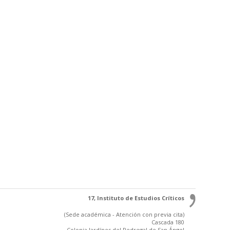
17, Instituto de Estudios Críticos
(Sede académica - Atención con previa cita)
Cascada 180
Colonia Jardínes del Pedregal de San Ángel