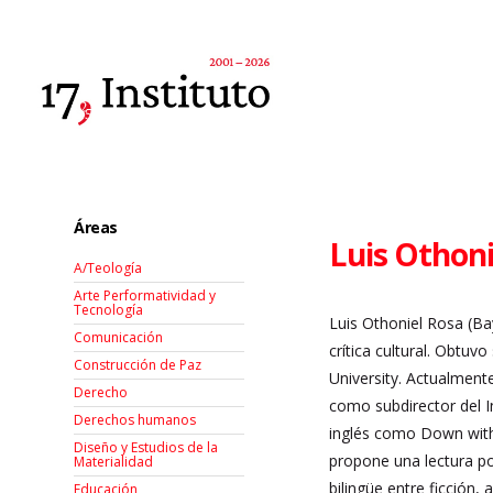
Áreas
Luis Othoni
A/Teología
Arte Performatividad y
Tecnología
Luis Othoniel Rosa (Bay
Comunicación
crítica cultural. Obtuv
Construcción de Paz
University. Actualment
Derecho
como subdirector del In
Derechos humanos
inglés como Down with
Diseño y Estudios de la
propone una lectura pol
Materialidad
bilingüe entre ficción,
Educación