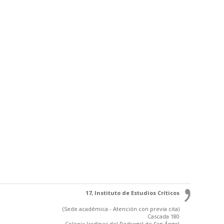
17, Instituto de Estudios Críticos
(Sede académica - Atención con previa cita)
Cascada 180
Colonia Jardínes del Pedregal de San Ángel