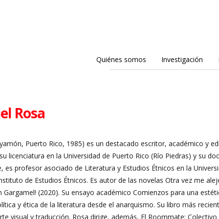
Quiénes somos
Investigación
el Rosa
amón, Puerto Rico, 1985) es un destacado escritor, académico y editor 
o su licenciatura en la Universidad de Puerto Rico (Río Piedras) y su d
e, es profesor asociado de Literatura y Estudios Étnicos en la Univ
stituto de Estudios Étnicos. Es autor de las novelas Otra vez me alejo
 Gargamel! (2020). Su ensayo académico Comienzos para una estéti
ítica y ética de la literatura desde el anarquismo. Su libro más reci
 arte visual y traducción. Rosa dirige, además, El Roommate: Colectivo 